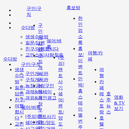
홍보방
구인/구
직
한
인
구
수다방
업
인
소
생생수다방
게
쉐어/벼
록
질문/답변
시
룩
홍
친구/여행합시다
판
여행/카
보/
교민소식/사람찾음
구
[주
수다방
페
이
직
의]
구인/구직
벤
게
생생
랜
여
트
구인게시판
시
수다
트
행
민
구직게시판
판
방
사
카
박/
농장/공장구인
농
질문/
기
페
홈
과제&에세이
장/
답변
쉐
레
호
스
영화
과외&개인광고
공
친구/
어/
스
주
테
& TV
장
여행
렌
토
뉴
쉐어/벼룩
보기
이
구
합시
트/
랑
스
멜
인
[주의]랜트사기
다
양
호
번
과
쉐어/렌트/양도
교민
도
텔
주
제
사고/팔고/거래