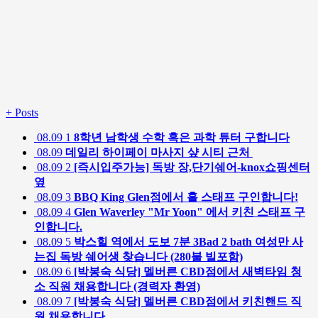
+
Posts
08.09
1
8학년 남학생 수학 혹은 과학 튜터 구합니다
08.09
데일리 하이페이 마사지 샾 시티 근처
08.09
2
[즉시입주가능] 독방 장,단기쉐어-knox쇼핑센터
옆
08.09
3
BBQ King Glen점에서 홀 스태프 구인합니다!
08.09
4
Glen Waverley "Mr Yoon" 에서 키친 스태프 구
인합니다.
08.09
5
박스힐 역에서 도보 7분 3Bad 2 bath 여성만 사
는집 독방 쉐어생 찾습니다 (280불 빌포함)
08.09
6
[박봉숙 식당] 멜버른 CBD점에서 새벽타임 청
소 직원 채용합니다 (경력자 환영)
08.09
7
[박봉숙 식당] 멜버른 CBD점에서 키친핸드 직
원 채용합니다