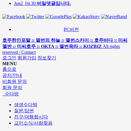
Jun2
04.30
비밀댓글입니다.
PC버전
호주한인포탈 :: 멜번의 하늘 :: 멜번스카이 :: 호주바다 :: 미씨
멜번 :: 미씨호주 :: OKTA :: 멜번옥타 :: KOZBIZ
All rights
reserved / Contact
로그인
회원가입
정보찾기
MENU
홈으로
공지/안내
비회원 문의
회원 문의
수다방
생생수다방
질문/답변
친구/여행합시다
교민소식/사람찾음