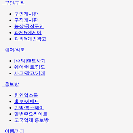
구인/구직
구인게시판
구직게시판
농장/공장구인
과제&에세이
과외&개인광고
쉐어/벼룩
[주의]랜트사기
쉐어/렌트/양도
사고/팔고/거래
홍보방
한인업소록
홍보/이벤트
민박/홈스테이
멜번주요싸이트
고국업체 홍보방
여행/카페