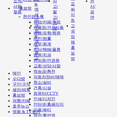
소식/
사
전
요
&
사람
고/
시/
홍보방
에
싸
찾음
팔
공
세
이
한인업소록
고/
연
이
트
식당/카페/주점
거
과
고
식품점/건강식품
래
외
국
여행/유학/학원
&
업
이민/법률
개
체
세무/회계
인
홍
이사/택배/물류
광
보
병원/치과
고
방
한의원/안경원
교회/성당/사찰
역송금/환전
메인
자동차정비/매매
수다방
청소/설비
구인/구직
건축/시설
쉐어/벼룩
컴퓨터/CCTV
홍보방
인쇄/디자인
여행/카페
인터넷/홈페이지
호주뉴스
미용/뷰티
영화 & TV보기
영어/통번역