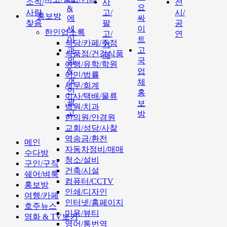
소식/
사
전
요
&
사람
고/
시/
홍보방
에
싸
찾음
팔
공
세
이
한인업소록
고/
연
이
트
식당/카페/주점
거
과
고
식품점/건강식품
래
외
국
여행/유학/학원
&
업
이민/법률
개
체
세무/회계
인
홍
이사/택배/물류
광
보
병원/치과
고
방
한의원/안경원
교회/성당/사찰
역송금/환전
메인
자동차정비/매매
수다방
청소/설비
구인/구직
건축/시설
쉐어/벼룩
컴퓨터/CCTV
홍보방
인쇄/디자인
여행/카페
인터넷/홈페이지
호주뉴스
미용/뷰티
영화 & TV보기
영어/통번역