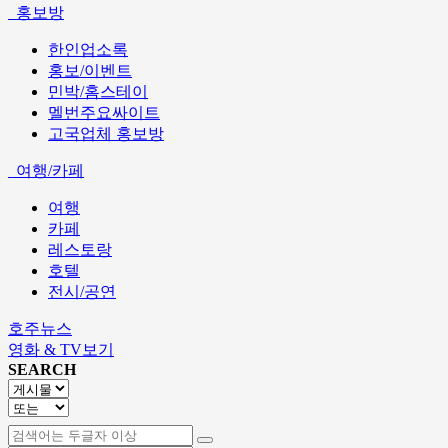
홍보방
한인업소록
홍보/이벤트
민박/홈스테이
멜번주요싸이트
고국업체 홍보방
여행/카페
여행
카페
레스토랑
호텔
전시/공연
호주뉴스
영화 & TV보기
SEARCH