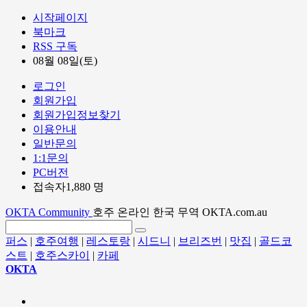
시작페이지
북마크
RSS 구독
08월 08일(토)
로그인
회원가입
회원가입정보찾기
이용안내
일반문의
1:1문의
PC버전
접속자1,880 명
OKTA Community
호주 온라인 한국 무역 OKTA.com.au
퍼스
|
호주여행
|
레스토랑
|
시드니
|
브리즈번
|
맛집
|
골드코
스트
|
호주스카이
|
카페
OKTA