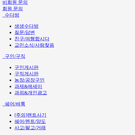
비회원 문의
회원 문의
수다방
생생수다방
질문/답변
친구/여행합시다
교민소식/사람찾음
구인/구직
구인게시판
구직게시판
농장/공장구인
과제&에세이
과외&개인광고
쉐어/벼룩
[주의]랜트사기
쉐어/렌트/양도
사고/팔고/거래