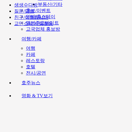
부동산/기타
생생수다방
홍보/이벤트
질문/답변
민박/홈스테이
친구/여행합시다
멜번주요싸이트
교민소식/사람찾음
고국업체 홍보방
여행/카페
여행
카페
레스토랑
호텔
전시/공연
호주뉴스
영화 & TV보기