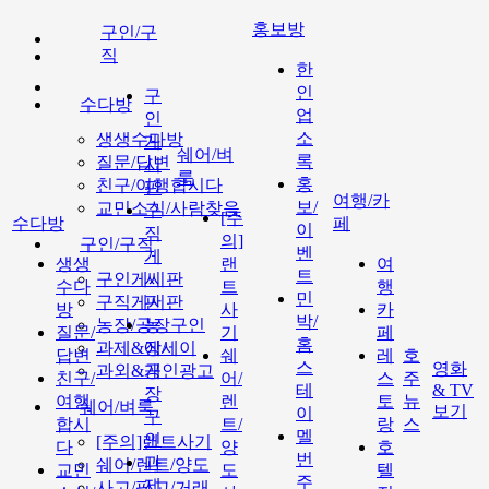
홍보방
구인/구
직
한
인
구
수다방
업
인
소
생생수다방
게
쉐어/벼
록
질문/답변
시
룩
홍
친구/여행합시다
판
여행/카
보/
교민소식/사람찾음
구
[주
수다방
페
이
직
의]
구인/구직
벤
게
생생
랜
여
트
구인게시판
시
수다
트
행
민
구직게시판
판
방
사
카
박/
농장/공장구인
농
질문/
기
페
홈
과제&에세이
장/
답변
쉐
레
호
스
영화
과외&개인광고
공
친구/
어/
스
주
테
& TV
장
여행
렌
토
뉴
쉐어/벼룩
보기
이
구
합시
트/
랑
스
멜
인
[주의]랜트사기
다
양
호
번
과
쉐어/렌트/양도
교민
도
텔
주
제
사고/팔고/거래