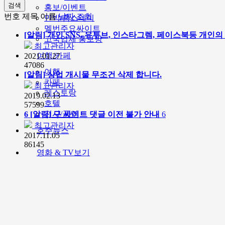
검색
홍보/이벤트
번호
제목
이름
날짜
조회
민박/홈스테이
멜번주요싸이트
[알림]
개인 SNS, 유투브, 인스타그렘, 페이스북등 개인
고국업체 홍보방
최고관리자
여행/카페
2021.01.27
47086
여행
[알림]
상업 개시물 무조건 삭제 합니다.
카페
최고관리자
레스토랑
2019.02.13
호텔
57599
전시/공연
6
[알림]
구 싸이트 댓글 이전 불가 안내
6
최고관리자
호주뉴스
2017.11.05
86145
영화 & TV보기