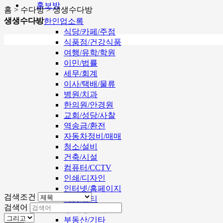
홍보방
홈 > 수다방 > 생생수다방
생생수다방
한인업소록
식당/카페/주점
식품점/건강식품
여행/유학/학원
이민/법률
세무/회계
이사/택배/물류
병원/치과
한의원/안경원
교회/성당/사찰
역송금/환전
자동차정비/매매
청소/설비
건축/시설
컴퓨터/CCTV
인쇄/디자인
인터넷/홈페이지
검색조건
미용/뷰티
검색어
영어/통번역
부동산/기타