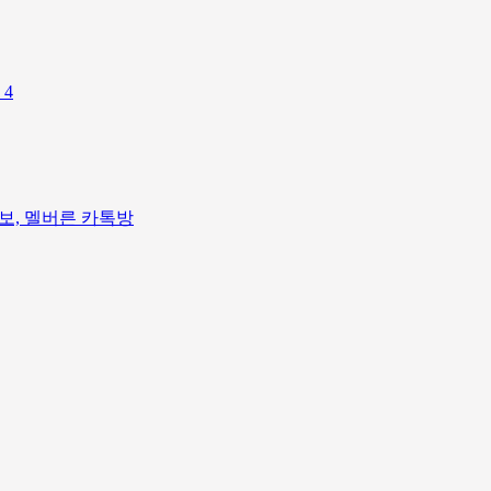
다
4
정보, 멜버른 카톡방