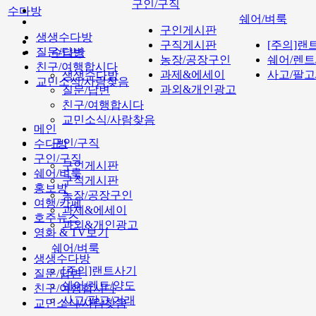
구인/구직
수다방
쉐어/벼룩
구인게시판
생생수다방
구직게시판
[주의]랜
질문/답변
수다방
농장/공장구인
쉐어/렌트
친구/여행합시다
과제&에세이
사고/팔고
생생수다방
교민소식/사람찾음
과외&개인광고
질문/답변
친구/여행합시다
교민소식/사람찾음
메인
구인/구직
수다방
구인/구직
구인게시판
쉐어/벼룩
구직게시판
홍보방
농장/공장구인
여행/카페
과제&에세이
호주뉴스
과외&개인광고
영화 & TV보기
쉐어/벼룩
생생수다방
[주의]랜트사기
질문/답변
쉐어/렌트/양도
친구/여행합시다
사고/팔고/거래
교민소식/사람찾음