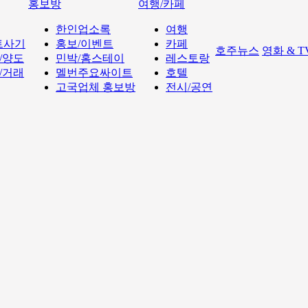
홍보방
여행/카페
한인업소록
여행
트사기
홍보/이벤트
카페
호주뉴스
영화 & 
/양도
민박/홈스테이
레스토랑
/거래
멜번주요싸이트
호텔
고국업체 홍보방
전시/공연