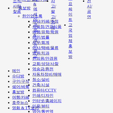
소식/
사
전
요
&
사람
고/
시/
홍보방
에
싸
찾음
팔
공
세
이
한인업소록
고/
연
이
트
식당/카페/주점
거
과
고
식품점/건강식품
래
외
국
여행/유학/학원
&
업
이민/법률
개
체
세무/회계
인
홍
이사/택배/물류
광
보
병원/치과
고
방
한의원/안경원
교회/성당/사찰
역송금/환전
메인
자동차정비/매매
수다방
청소/설비
구인/구직
건축/시설
쉐어/벼룩
컴퓨터/CCTV
홍보방
인쇄/디자인
여행/카페
인터넷/홈페이지
호주뉴스
미용/뷰티
영화 & TV보기
영어/통번역