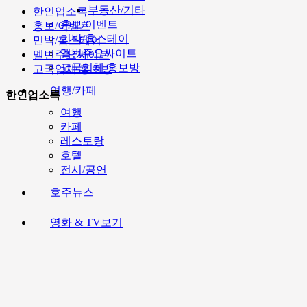
부동산/기타
한인업소록
홍보/이벤트
홍보/이벤트
민박/홈스테이
민박/홈스테이
멜번주요싸이트
멜번주요싸이트
고국업체 홍보방
고국업체 홍보방
여행/카페
한인업소록
여행
카페
레스토랑
호텔
전시/공연
호주뉴스
영화 & TV보기