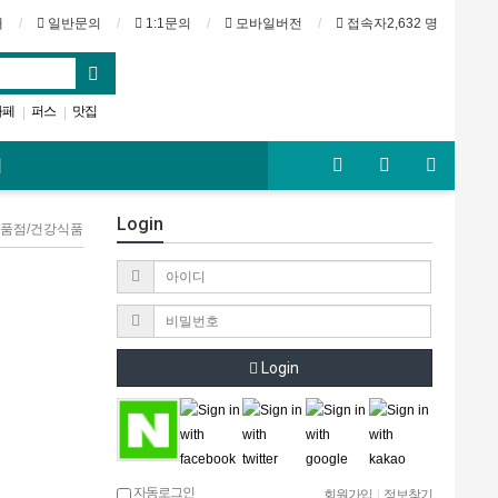
내
일반문의
1:1문의
모바일버전
접속자2,632 명
카페
퍼스
맛집
|
|
즈번
호주스카이
|
기
Login
 식품점/건강식품
Login
자동로그인
회원가입
|
정보찾기