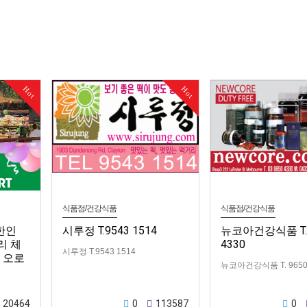
Hot
Hot
식품점/건강식품
식품점/건강식품
한인
시루정 T.9543 1514
뉴코아건강식품 T. 
리 체
4330
시루정 T.9543 1514
 오로
뉴코아건강식품 T. 9650
20464
0
113587
0