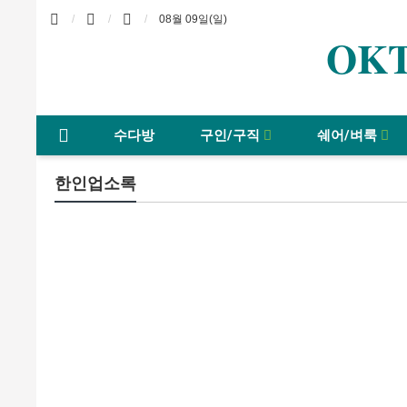
08월 09일(일)
OKT
수다방
구인/구직
쉐어/벼룩
한인업소록