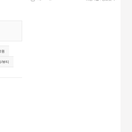
경원
/뷰티