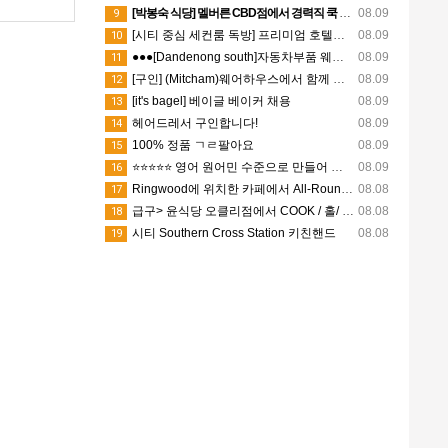
[박봉숙 식당] 멜버른 CBD점에서 경력직 쿡 Cook 직원 채용합니다
08.09
9
[시티 중심 세컨룸 독방] 프리미엄 호텔식 아파트
08.09
10
●●●[Dandenong south]자동차부품 웨어하우스에서 General Hands ●파트타임 ●풀타임 (캐쥬얼)남성
08.09
11
[구인] (Mitcham)웨어하우스에서 함께 일하실 배송기사님을 구인중입니다
08.09
12
[it's bagel] 베이글 베이커 채용
08.09
13
헤어드레서 구인합니다!
08.09
14
100% 정품 ㄱㄹ팔아요
08.09
15
⭐⭐⭐⭐⭐ 영어 원어민 수준으로 만들어 드리겠습니다!! [온라인 트라이얼 및 수업가능] + 학생후기
08.09
16
Ringwood에 위치한 카페에서 All-Rounder 포지션 구인
08.08
17
급구> 윤식당 오클리점에서 COOK / 홀/ 디시 워셔 / 키친 핸드/ 주방보조 구합니다 ~~^^
08.08
18
시티 Southern Cross Station 키친핸드
08.08
19