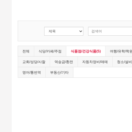
전체
식당/카페/주점
식품점/건강식품(5)
여행/유학/학
교회/성당/사찰
역송금/환전
자동차정비/매매
청소/설비
영어/통번역
부동산/기타