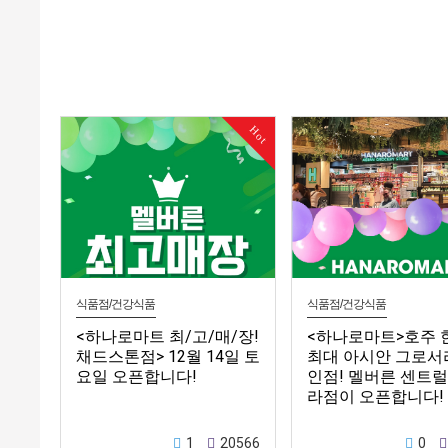
Hot
식품점/건강식품
식품점/건강식품
<하나로마트 최/고/매/장!
<하나로마트>호주 
채드스톤점> 12월 14일 토
최대 아시안 그로서
요일 오픈합니다!
인점! 멜버른 센트럴
라점이 오픈합니다!
1
20566
0