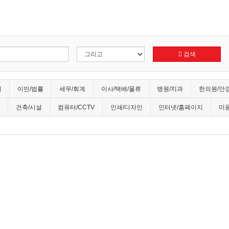
검색
원
이민/법률
세무/회계
이사/택배/물류
병원/치과
한의원/안
건축/시설
컴퓨터/CCTV
인쇄/디자인
인터넷/홈페이지
미용