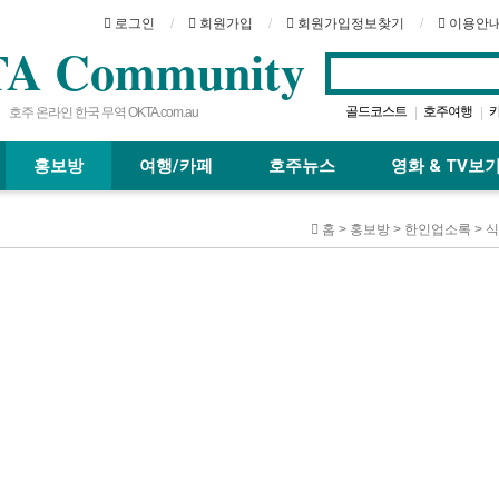
로그인
회원가입
회원가입정보찾기
이용안
A Community
골드코스트
호주여행
|
|
호주 온라인 한국 무역 OKTA.com.au
시드니
레스토랑
브리
|
|
|
홍보방
여행/카페
호주뉴스
영화 & TV보
홈 > 홍보방 > 한인업소록 >