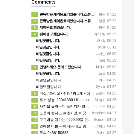
Comments
+
큰독방은 계약완료되었습니다. 스튜디오같은 가장큰방을 2인동시 또는 혼자서 큰독방으로도 즉시입주 가능합니다.
평온
07.22
1
큰독방은 계약완료되었습니다. 스튜디오같은 가장큰방을 2인동시 또는 혼자서 큰독방으로도 즉시입주 가능합니다.
평온
07.22
2
계약완료 되었습니다.
평온
07.20
3
쉐어생 구했습니다:)
이Zㅏ벨
06.23
4
비밀댓글입니다.
Wooly
06.13
비밀댓글입니다.
onule
06.11
비밀댓글입니다.
다니단
06.09
비밀댓글입니다.
agle
05.19
안녕하세요. 문의 드렸습니다.
Meljoa
05.09
5
비밀댓글입니다.
Jun2
04.30
비밀댓글입니다.
뼈국
04.29
비밀댓글입니다.
Sydsel
04.27
거실 / 화장실 / 주방 / 방 1개 > 생활용품 무료 사용 가능! 카팍은 없어요!
끌로상
04.25
6
주소 정정: 2304/ 380 Little Loansdale street, 3000
Melgun
04.25
7
사진을 올렸는데 보이지가 않네요 카톡으로 문의주시면 보내드리겠습니다
ㅇㄴㅇㄹ
04.17
8
도움이 될지 모르겠지만, 이곳에 가셔서 가시고자 하는 지역 한인 업소들을 한 번 둘러보세요. https://…
kanpicker
04.17
9
쿠쿠밥솥 원가는 ( 699.99불 인데 쿠폰이랑 세일 할때 사서 540에 산거에요!! )
Guroom
04.12
10
안해본 티를 팍팍 내시네요 링크 5개 다 조립할려면 8시간이상걸릴겁니다ㅋㅋ 근데 툴은 셀프고 100불?? 어…
Ensq12
04.09
11
문의 0488150885
Dialed
03.27
12