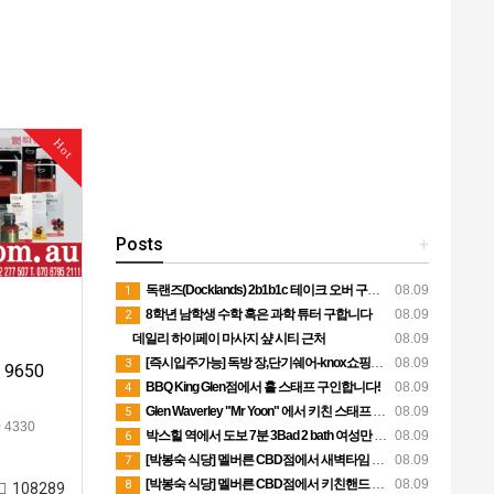
Hot
Posts
+
독랜즈(Docklands) 2b1b1c 테이크 오버 구합니다! 1인독방 8월말 입주가능
08.09
1
8학년 남학생 수학 혹은 과학 튜터 구합니다
08.09
2
데일리 하이페이 마사지 샾 시티 근처
08.09
[즉시입주가능] 독방 장,단기쉐어-knox쇼핑센터옆
08.09
3
9650
BBQ King Glen점에서 홀 스태프 구인합니다!
08.09
4
Glen Waverley "Mr Yoon" 에서 키친 스태프 구인합니다.
08.09
5
 4330
박스힐 역에서 도보 7분 3Bad 2 bath 여성만 사는집 독방 쉐어생 찾습니다 (280불 빌포함)
08.09
6
[박봉숙 식당] 멜버른 CBD점에서 새벽타임 청소 직원 채용합니다 (경력자 환영)
08.09
7
[박봉숙 식당] 멜버른 CBD점에서 키친핸드 직원 채용합니다
08.09
8
108289