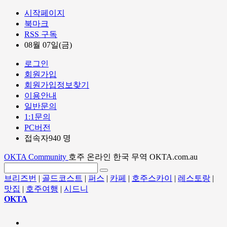
시작페이지
북마크
RSS 구독
08월 07일(금)
로그인
회원가입
회원가입정보찾기
이용안내
일반문의
1:1문의
PC버전
접속자940 명
OKTA Community
호주 온라인 한국 무역 OKTA.com.au
브리즈번
|
골드코스트
|
퍼스
|
카페
|
호주스카이
|
레스토랑
|
맛집
|
호주여행
|
시드니
OKTA