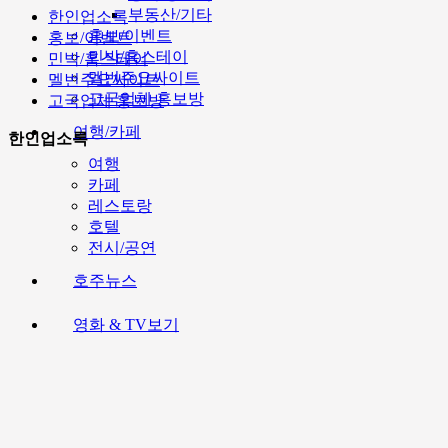
부동산/기타
한인업소록
홍보/이벤트
홍보/이벤트
민박/홈스테이
민박/홈스테이
멜번주요싸이트
멜번주요싸이트
고국업체 홍보방
고국업체 홍보방
여행/카페
한인업소록
여행
카페
레스토랑
호텔
전시/공연
호주뉴스
영화 & TV보기