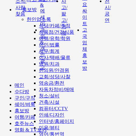
소식/
사
전
요
&
사람
고/
시/
홍보방
에
싸
찾음
팔
공
세
이
한인업소록
고/
연
이
트
식당/카페/주점
거
과
고
식품점/건강식품
래
외
국
여행/유학/학원
&
업
이민/법률
개
체
세무/회계
인
홍
이사/택배/물류
광
보
병원/치과
고
방
한의원/안경원
교회/성당/사찰
역송금/환전
메인
자동차정비/매매
수다방
청소/설비
구인/구직
건축/시설
쉐어/벼룩
컴퓨터/CCTV
홍보방
인쇄/디자인
여행/카페
인터넷/홈페이지
호주뉴스
미용/뷰티
영화 & TV보기
영어/통번역