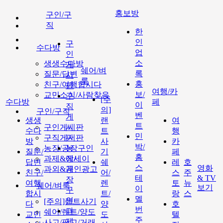
홍보방
구인/구
직
한
인
구
수다방
업
인
소
생생수다방
게
쉐어/벼
록
질문/답변
시
룩
홍
친구/여행합시다
판
여행/카
보/
교민소식/사람찾음
구
[주
수다방
페
이
직
의]
구인/구직
벤
게
생생
랜
여
트
구인게시판
시
수다
트
행
민
구직게시판
판
방
사
카
박/
농장/공장구인
농
질문/
기
페
홈
과제&에세이
장/
답변
쉐
레
호
스
영화
과외&개인광고
공
친구/
어/
스
주
테
& TV
장
여행
렌
토
뉴
쉐어/벼룩
보기
이
구
합시
트/
랑
스
멜
인
[주의]랜트사기
다
양
호
번
과
쉐어/렌트/양도
교민
도
텔
주
제
사고/팔고/거래