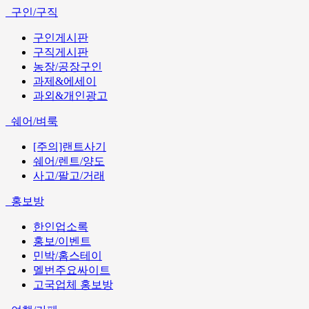
구인/구직
구인게시판
구직게시판
농장/공장구인
과제&에세이
과외&개인광고
쉐어/벼룩
[주의]랜트사기
쉐어/렌트/양도
사고/팔고/거래
홍보방
한인업소록
홍보/이벤트
민박/홈스테이
멜번주요싸이트
고국업체 홍보방