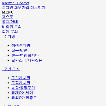
reserved / Contact
로그인
회원가입
정보찾기
MENU
홈으로
공지/안내
비회원 문의
회원 문의
수다방
생생수다방
질문/답변
친구/여행합시다
교민소식/사람찾음
구인/구직
구인게시판
구직게시판
농장/공장구인
과제&에세이
과외&개인광고