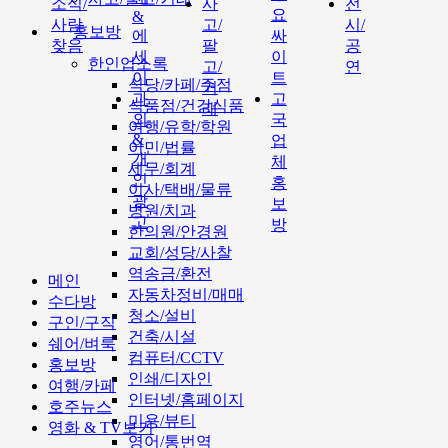
소식/
사
전
요
&
사람
고/
시/
홍보방
에
싸
찾음
팔
공
세
이
한인업소록
고/
연
이
트
식당/카페/주점
거
과
고
식품점/건강식품
래
외
국
여행/유학/학원
&
업
이민/법률
개
체
세무/회계
인
홍
이사/택배/물류
광
보
병원/치과
고
방
한의원/안경원
교회/성당/사찰
역송금/환전
메인
자동차정비/매매
수다방
청소/설비
구인/구직
건축/시설
쉐어/벼룩
컴퓨터/CCTV
홍보방
인쇄/디자인
여행/카페
인터넷/홈페이지
호주뉴스
미용/뷰티
영화 & TV보기
영어/통번역