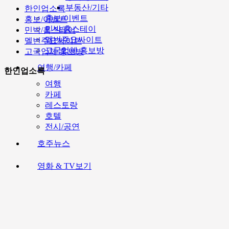
부동산/기타
한인업소록
홍보/이벤트
홍보/이벤트
민박/홈스테이
민박/홈스테이
멜번주요싸이트
멜번주요싸이트
고국업체 홍보방
고국업체 홍보방
여행/카페
한인업소록
여행
카페
레스토랑
호텔
전시/공연
호주뉴스
영화 & TV보기