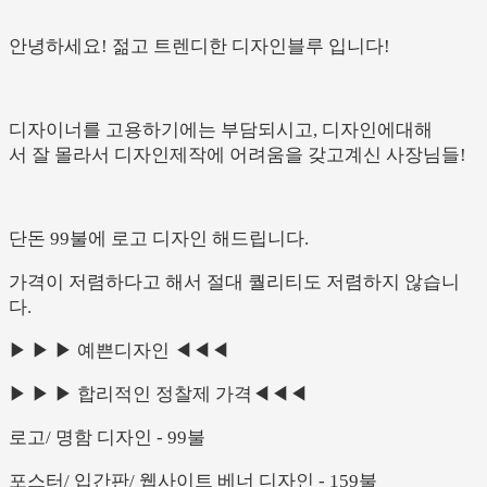
안녕하세요
!
젊고
트렌디한
디자인블루
입니다
!
디자이너를
고용하기에는
부담되시고
,
디자인에대해
서
잘
몰라서
디자인제작에
어려움을
갖고계신
사장님들
!
단돈
99
불에
로고
디자인
해드립니다
.
가격이
저렴하다고
해서
절대
퀄리티도
저렴하지
않습니
다
.
▶ ▶ ▶
예쁜디자인
◀◀◀
▶ ▶ ▶
합리적인
정찰제
가격
◀◀◀
로고
/
명함
디자인
- 99
불
포스터
/
입간판
/
웹사이트
베너
디자인
- 159
불