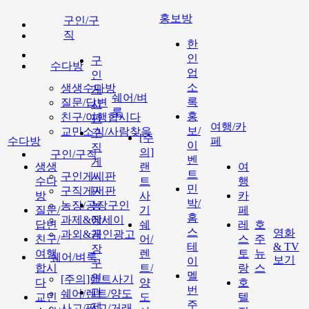
홍보방
구인/구
직
한
인
구
수다방
업
인
소
생생수다방
게
쉐어/벼
록
질문/답변
시
룩
홍
친구/여행합시다
판
여행/카
보/
교민소식/사람찾음
구
[주
수다방
페
이
직
의]
구인/구직
벤
게
생생
랜
여
트
구인게시판
시
수다
트
행
민
구직게시판
판
방
사
카
박/
농장/공장구인
농
질문/
기
페
홈
과제&에세이
장/
답변
쉐
레
호
스
영화
과외&개인광고
공
친구/
어/
스
주
테
& TV
장
여행
렌
토
뉴
쉐어/벼룩
보기
이
구
합시
트/
랑
스
멜
인
[주의]랜트사기
다
양
호
번
과
쉐어/렌트/양도
교민
도
텔
주
제
사고/팔고/거래