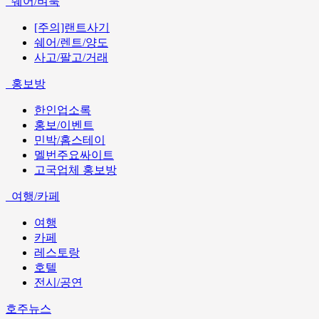
쉐어/벼룩
[주의]랜트사기
쉐어/렌트/양도
사고/팔고/거래
홍보방
한인업소록
홍보/이벤트
민박/홈스테이
멜번주요싸이트
고국업체 홍보방
여행/카페
여행
카페
레스토랑
호텔
전시/공연
호주뉴스