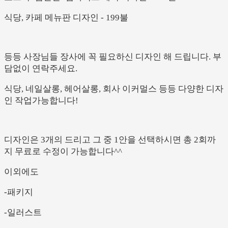
식당
,
카페
메뉴판
디자인
- 199
불
등등
사장님들
장사에
꼭
필요하신
디자인
해
드립니다
.
부
담없이
연락주세요
.
식당
,
네일살롱
,
헤어살롱
,
회사
이커멀스
등등
다양한
디자
인
작업가능합니다
!
디자인은
3
개의
드리고
그
중
1
안을
선택하시면
총
2
회까
지
무료로
수정이
가능합니다
^^
이외에도
-
패키지
-
일러스트