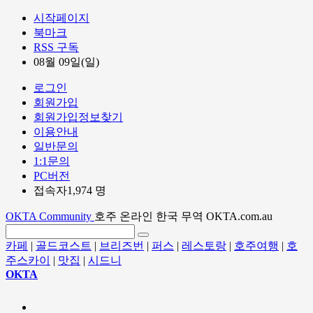
시작페이지
북마크
RSS 구독
08월 09일(일)
로그인
회원가입
회원가입정보찾기
이용안내
일반문의
1:1문의
PC버전
접속자1,974 명
OKTA Community
호주 온라인 한국 무역 OKTA.com.au
카페
|
골드코스트
|
브리즈번
|
퍼스
|
레스토랑
|
호주여행
|
호
주스카이
|
맛집
|
시드니
OKTA