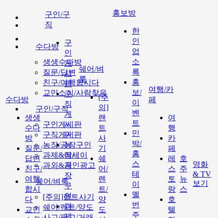
홍보방
구인/구
직
한
인
구
수다방
업
인
소
생생수다방
게
쉐어/벼
록
질문/답변
시
룩
홍
친구/여행합시다
판
여행/카
보/
교민소식/사람찾음
구
[주
수다방
페
이
직
의]
구인/구직
벤
게
생생
랜
여
트
구인게시판
시
수다
트
행
민
구직게시판
판
방
사
카
박/
농장/공장구인
농
질문/
기
페
홈
과제&에세이
장/
답변
쉐
레
호
스
영화
과외&개인광고
공
친구/
어/
스
주
테
& TV
장
여행
렌
토
뉴
쉐어/벼룩
보기
이
구
합시
트/
랑
스
멜
인
[주의]랜트사기
다
양
호
번
과
쉐어/렌트/양도
교민
도
텔
주
제
사고/팔고/거래