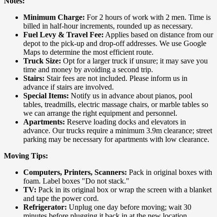
Notes:
Minimum Charge:
For 2 hours of work with 2 men. Time is
billed in half-hour increments, rounded up as necessary.
Fuel Levy & Travel Fee:
Applies based on distance from our
depot to the pick-up and drop-off addresses. We use Google
Maps to determine the most efficient route.
Truck Size:
Opt for a larger truck if unsure; it may save you
time and money by avoiding a second trip.
Stairs:
Stair fees are not included. Please inform us in
advance if stairs are involved.
Special Items:
Notify us in advance about pianos, pool
tables, treadmills, electric massage chairs, or marble tables so
we can arrange the right equipment and personnel.
Apartments:
Reserve loading docks and elevators in
advance. Our trucks require a minimum 3.9m clearance; street
parking may be necessary for apartments with low clearance.
Moving Tips:
Computers, Printers, Scanners:
Pack in original boxes with
foam. Label boxes "Do not stack."
TV:
Pack in its original box or wrap the screen with a blanket
and tape the power cord.
Refrigerator:
Unplug one day before moving; wait 30
minutes before plugging it back in at the new location.