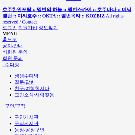
호주한인포탈 :: 멜번의 하늘 :: 멜번스카이 :: 호주바다 :: 미씨
멜번 :: 미씨호주 :: OKTA :: 멜번옥타 :: KOZBIZ
All rights
reserved / Contact
로그인
회원가입
정보찾기
MENU
홈으로
공지/안내
비회원 문의
회원 문의
수다방
생생수다방
질문/답변
친구/여행합시다
교민소식/사람찾음
구인/구직
구인게시판
구직게시판
농장/공장구인