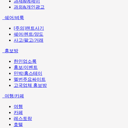
과제&에세이
과외&개인광고
쉐어/벼룩
[주의]랜트사기
쉐어/렌트/양도
사고/팔고/거래
홍보방
한인업소록
홍보/이벤트
민박/홈스테이
멜번주요싸이트
고국업체 홍보방
여행/카페
여행
카페
레스토랑
호텔