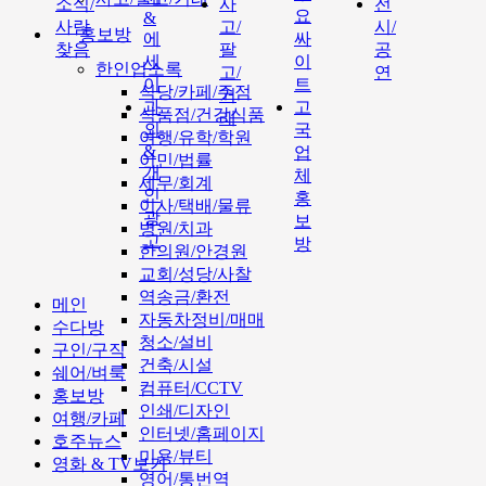
소식/
사
전
요
&
사람
고/
시/
홍보방
에
싸
찾음
팔
공
세
이
한인업소록
고/
연
이
트
식당/카페/주점
거
과
고
식품점/건강식품
래
외
국
여행/유학/학원
&
업
이민/법률
개
체
세무/회계
인
홍
이사/택배/물류
광
보
병원/치과
고
방
한의원/안경원
교회/성당/사찰
역송금/환전
메인
자동차정비/매매
수다방
청소/설비
구인/구직
건축/시설
쉐어/벼룩
컴퓨터/CCTV
홍보방
인쇄/디자인
여행/카페
인터넷/홈페이지
호주뉴스
미용/뷰티
영화 & TV보기
영어/통번역