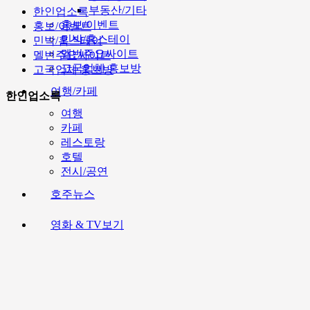
부동산/기타
한인업소록
홍보/이벤트
홍보/이벤트
민박/홈스테이
민박/홈스테이
멜번주요싸이트
멜번주요싸이트
고국업체 홍보방
고국업체 홍보방
여행/카페
한인업소록
여행
카페
레스토랑
호텔
전시/공연
호주뉴스
영화 & TV보기