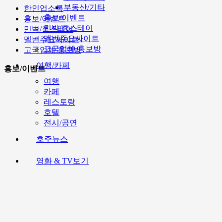
부동산/기타
한인업소록
홍보/이벤트
홍보/이벤트
민박/홈스테이
민박/홈스테이
멜번주요싸이트
멜번주요싸이트
고국업체 홍보방
고국업체 홍보방
여행/카페
홍보/이벤트
여행
카페
레스토랑
호텔
전시/공연
호주뉴스
영화 & TV보기