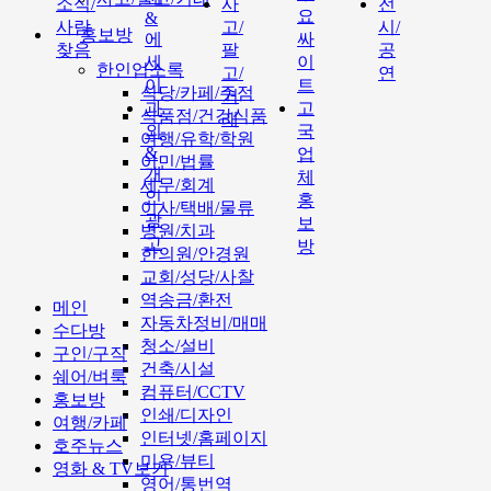
소식/
사
전
요
&
사람
고/
시/
홍보방
에
싸
찾음
팔
공
세
이
한인업소록
고/
연
이
트
식당/카페/주점
거
과
고
식품점/건강식품
래
외
국
여행/유학/학원
&
업
이민/법률
개
체
세무/회계
인
홍
이사/택배/물류
광
보
병원/치과
고
방
한의원/안경원
교회/성당/사찰
역송금/환전
메인
자동차정비/매매
수다방
청소/설비
구인/구직
건축/시설
쉐어/벼룩
컴퓨터/CCTV
홍보방
인쇄/디자인
여행/카페
인터넷/홈페이지
호주뉴스
미용/뷰티
영화 & TV보기
영어/통번역