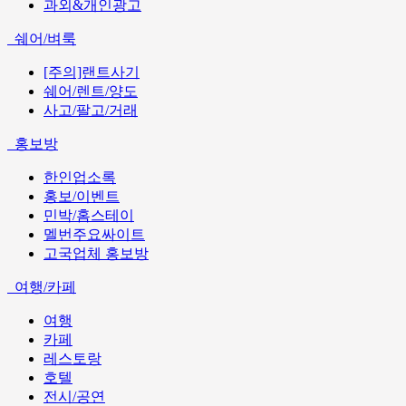
과외&개인광고
쉐어/벼룩
[주의]랜트사기
쉐어/렌트/양도
사고/팔고/거래
홍보방
한인업소록
홍보/이벤트
민박/홈스테이
멜번주요싸이트
고국업체 홍보방
여행/카페
여행
카페
레스토랑
호텔
전시/공연