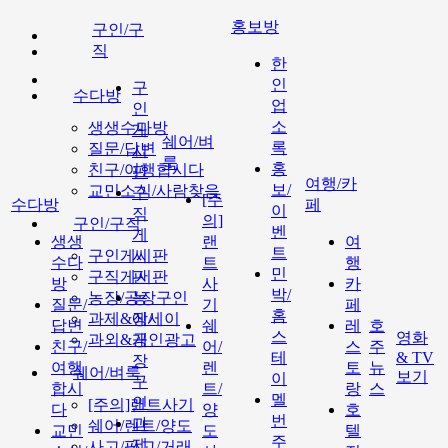
홍보방
구인/구
직
한
인
구
수다방
업
인
소
생생수다방
게
쉐어/벼
록
질문/답변
시
룩
홍
친구/여행합시다
판
여행/카
보/
교민소식/사람찾음
구
[주
수다방
페
이
직
의]
구인/구직
벤
게
생생
랜
여
트
구인게시판
시
수다
트
행
민
구직게시판
판
방
사
카
박/
농장/공장구인
농
질문/
기
페
홈
과제&에세이
장/
답변
쉐
레
호
스
영화
과외&개인광고
공
친구/
어/
스
주
테
& TV
장
여행
렌
토
뉴
쉐어/벼룩
보기
이
구
합시
트/
랑
스
멜
인
[주의]랜트사기
다
양
호
번
과
쉐어/렌트/양도
교민
도
텔
주
제
사고/팔고/거래