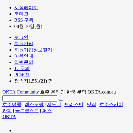
시작페이지
북마크
RSS 구독
08월 10일(월)
로그인
회원가입
회원가입정보찾기
이용안내
일반문의
1:1문의
PC버전
접속자1,551(
21
) 명
OKTA Community
호주 온라인 한국 무역 OKTA.com.au
호주여행
|
레스토랑
|
시드니
|
브리즈번
|
맛집
|
호주스카이
|
카페
|
골드코스트
|
퍼스
OKTA