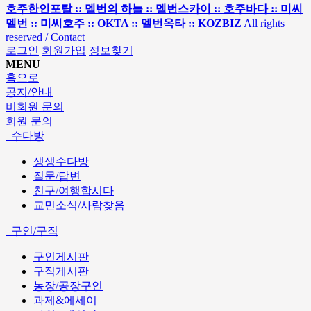
호주한인포탈 :: 멜번의 하늘 :: 멜번스카이 :: 호주바다 :: 미씨
멜번 :: 미씨호주 :: OKTA :: 멜번옥타 :: KOZBIZ
All rights
reserved / Contact
로그인
회원가입
정보찾기
MENU
홈으로
공지/안내
비회원 문의
회원 문의
수다방
생생수다방
질문/답변
친구/여행합시다
교민소식/사람찾음
구인/구직
구인게시판
구직게시판
농장/공장구인
과제&에세이