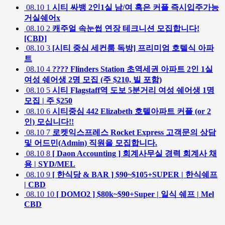
08.10
1
시티 싸뱅 2인1실 남/여 혹은 커플 즉시입주가능
거실쉐어x
08.10
2
캐주얼 속눈썹 연장 테크니션 모집합니다!
[CBD]
08.10
3
[시티 중심 세컨룸 독방] 프리미엄 호텔식 아파
트
08.10
4
???? Flinders Station 초역세권 아파트 2인 1실
여성 쉐어생 2명 모집 (주 $210, 빌 포함)
08.10
5
시티 Flagstaff역 도보 5분거리 여성 쉐어생 1명
모집 | 주 $250
08.10
6
시티중심 442 Elizabeth 호텔아파트 커플 (or 2
인) 모십니다!!
08.10
7
로켓익스프레스 Rocket Express 고객문의 상담
및 어드민(Admin) 직원을 모집합니다.
08.10
8
[ Daon Accounting ] 회계사무실 경력 회계사 채
용 | SYD/MEL
08.10
9
[ 한식당 & BAR ] $90~$105+SUPER | 한식쉐프
| CBD
08.10
10
[ DOMO2 ] $80k~$90+Super | 일식 쉐프 | Mel
CBD