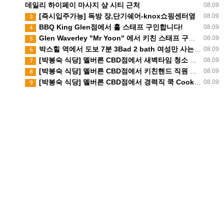
데일리 하이페이 마사지 샾 시티 근처
08.09
[즉시입주가능] 독방 장,단기쉐어-knox쇼핑센터옆
08.09
3
BBQ King Glen점에서 홀 스태프 구인합니다!
08.09
4
Glen Waverley "Mr Yoon" 에서 키친 스태프 구인합니다.
08.09
5
박스힐 역에서 도보 7분 3Bad 2 bath 여성만 사는집 독방 쉐어생 찾습니다 (280불 빌포함)
08.09
6
[박봉숙 식당] 멜버른 CBD점에서 새벽타임 청소 직원 채용합니다 (경력자 환영)
08.09
7
[박봉숙 식당] 멜버른 CBD점에서 키친핸드 직원 채용합니다
08.09
8
[박봉숙 식당] 멜버른 CBD점에서 경력직 쿡 Cook 직원 채용합니다
08.09
9