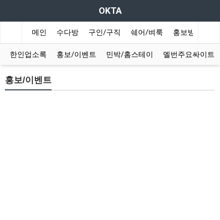
OKTA
메인
수다방
구인/구직
쉐어/벼룩
홍보방
여행
한인업소록
홍보/이벤트
민박/홈스테이
멜번주요싸이트
홍보/이벤트