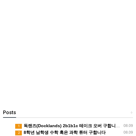
Posts
+
독랜즈(Docklands) 2b1b1c 테이크 오버 구합니다! 1인독방 8월말 입주가능
08.09
1
8학년 남학생 수학 혹은 과학 튜터 구합니다
08.09
2