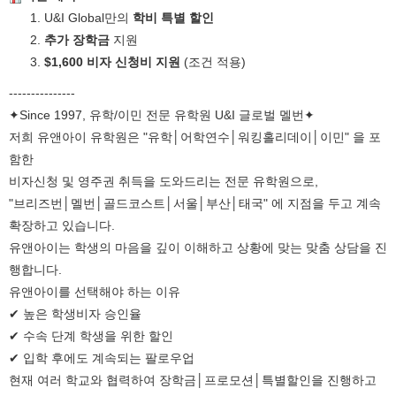
U&I Global만의
학비 특별 할인
추가 장학금
지원
$1,600 비자 신청비 지원
(조건 적용)
---------------
✦Since 1997, 유학/이민 전문 유학원 U&I 글로벌 멜번✦
저희 유앤아이 유학원은 "유학│어학연수│워킹홀리데이│이민" 을 포
함한
비자신청 및 영주권 취득을 도와드리는 전문 유학원으로,
"브리즈번│멜번│골드코스트│서울│부산│태국" 에 지점을 두고 계속
확장하고 있습니다.
유앤아이는 학생의 마음을 깊이 이해하고 상황에 맞는 맞춤 상담을 진
행합니다.
유앤아이를 선택해야 하는 이유
✔ 높은 학생비자 승인율
✔ 수속 단계 학생을 위한 할인
✔ 입학 후에도 계속되는 팔로우업
현재 여러 학교와 협력하여 장학금│프로모션│특별할인을 진행하고