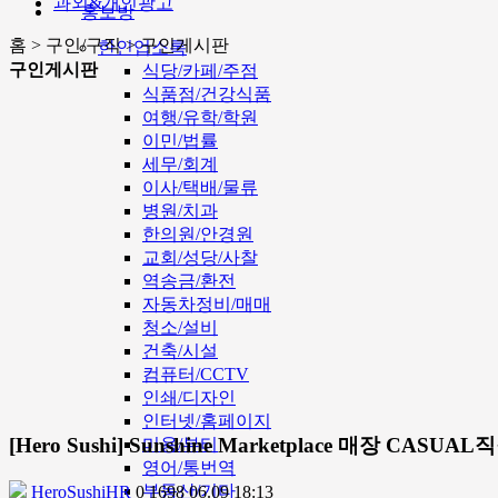
과외&개인광고
홍보방
홈 > 구인/구직 > 구인게시판
한인업소록
구인게시판
식당/카페/주점
식품점/건강식품
여행/유학/학원
이민/법률
세무/회계
이사/택배/물류
병원/치과
한의원/안경원
교회/성당/사찰
역송금/환전
자동차정비/매매
청소/설비
건축/시설
컴퓨터/CCTV
인쇄/디자인
인터넷/홈페이지
[Hero Sushi] Sunshine Marketplace 매장 CASUA
미용/뷰티
영어/통번역
부동산/기타
HeroSushiHR
0
1698
06.09 18:13