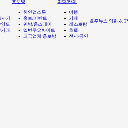
홍보방
여행/카페
한인업소록
여행
트사기
홍보/이벤트
카페
호주뉴스
영화 & 
/양도
민박/홈스테이
레스토랑
/거래
멜번주요싸이트
호텔
고국업체 홍보방
전시/공연