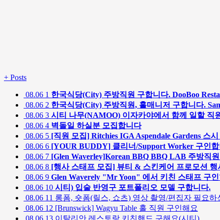
+
Posts
08.06
1
한국식당(City) 주방직원 구합니다. DooBoo Restau
08.06
2
한국식당(City) 주방직원, 홀매니저 구합니다. SamSam 
08.06
3
시티 나무(NAMOO) 이자카야에서 함께 일할 직
08.06
4
벽돌일 하실분 모집합니다
08.06
5
[직원 모집] Ritchies IGA Aspendale Garden
08.06
6
[YOUR BUDDY] 클리너/Support Worker 구인
08.06
7
[Glen Waverley]Korean BBQ BBQ LAB 주방직
08.06
8
[행사 스태프 모집] 뷰티 & 스킨케어 프로모션 
08.06
9
Glen Waverely "Mr Yoon" 에서 키친 스태프 
08.06
10
시티) 입술 반영구 포트폴리오 모델 구합니다.
08.06
11
롱폼, 숏폼(릴스, 쇼츠) 영상 촬영/편집자 필요하신
08.06
12
[Brunswick] Wagyu Table 홀 직원 구인해요
08.06
13
이탈리안 레스토랑 키친핸드 구해요(시티)