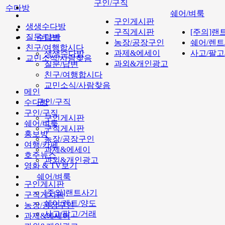
구인/구직
수다방
쉐어/벼룩
구인게시판
생생수다방
구직게시판
[주의]랜
질문/답변
수다방
농장/공장구인
쉐어/렌트
친구/여행합시다
과제&에세이
사고/팔고
생생수다방
교민소식/사람찾음
과외&개인광고
질문/답변
친구/여행합시다
교민소식/사람찾음
메인
구인/구직
수다방
구인/구직
구인게시판
쉐어/벼룩
구직게시판
홍보방
농장/공장구인
여행/카페
과제&에세이
호주뉴스
과외&개인광고
영화 & TV보기
쉐어/벼룩
구인게시판
[주의]랜트사기
구직게시판
쉐어/렌트/양도
농장/공장구인
사고/팔고/거래
과제&에세이