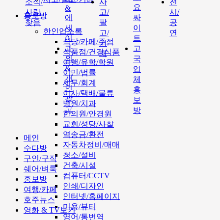
소식/
사
전
요
&
사람
고/
시/
홍보방
에
싸
찾음
팔
공
세
이
한인업소록
고/
연
이
트
식당/카페/주점
거
과
고
식품점/건강식품
래
외
국
여행/유학/학원
&
업
이민/법률
개
체
세무/회계
인
홍
이사/택배/물류
광
보
병원/치과
고
방
한의원/안경원
교회/성당/사찰
역송금/환전
메인
자동차정비/매매
수다방
청소/설비
구인/구직
건축/시설
쉐어/벼룩
컴퓨터/CCTV
홍보방
인쇄/디자인
여행/카페
인터넷/홈페이지
호주뉴스
미용/뷰티
영화 & TV보기
영어/통번역