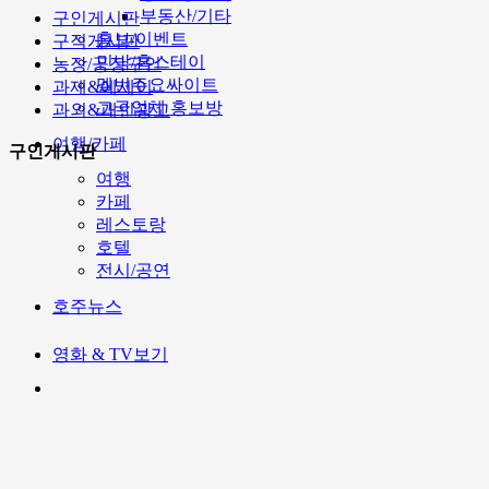
부동산/기타
구인게시판
홍보/이벤트
구직게시판
민박/홈스테이
농장/공장구인
멜번주요싸이트
과제&에세이
고국업체 홍보방
과외&개인광고
여행/카페
구인게시판
여행
카페
레스토랑
호텔
전시/공연
호주뉴스
영화 & TV보기