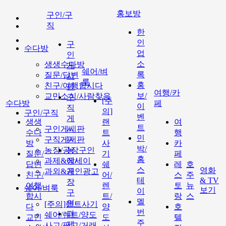
홍보방
구인/구
직
한
인
구
수다방
업
인
소
생생수다방
게
쉐어/벼
록
질문/답변
시
룩
홍
친구/여행합시다
판
여행/카
보/
교민소식/사람찾음
구
[주
수다방
페
이
직
의]
구인/구직
벤
게
생생
랜
여
트
구인게시판
시
수다
트
행
민
구직게시판
판
방
사
카
박/
농장/공장구인
농
질문/
기
페
홈
과제&에세이
장/
답변
쉐
레
호
스
영화
과외&개인광고
공
친구/
어/
스
주
테
& TV
장
여행
렌
토
뉴
쉐어/벼룩
보기
이
구
합시
트/
랑
스
멜
인
[주의]랜트사기
다
양
호
번
과
쉐어/렌트/양도
교민
도
텔
주
제
사고/팔고/거래