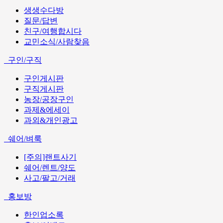
생생수다방
질문/답변
친구/여행합시다
교민소식/사람찾음
구인/구직
구인게시판
구직게시판
농장/공장구인
과제&에세이
과외&개인광고
쉐어/벼룩
[주의]랜트사기
쉐어/렌트/양도
사고/팔고/거래
홍보방
한인업소록