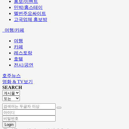
홍보/이벤트
민박/홈스테이
멜번주요싸이트
고국업체 홍보방
여행/카페
여행
카페
레스토랑
호텔
전시/공연
호주뉴스
영화 & TV보기
SEARCH
Login