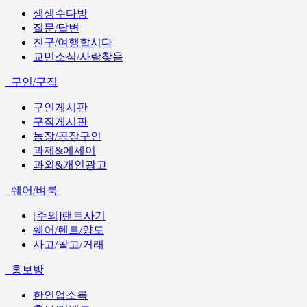
생생수다방
질문/답변
친구/여행합시다
교민소식/사람찾음
구인/구직
구인게시판
구직게시판
농장/공장구인
과제&에세이
과외&개인광고
쉐어/벼룩
[주의]랜트사기
쉐어/렌트/양도
사고/팔고/거래
홍보방
한인업소록