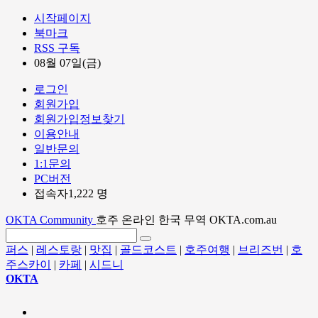
시작페이지
북마크
RSS 구독
08월 07일(금)
로그인
회원가입
회원가입정보찾기
이용안내
일반문의
1:1문의
PC버전
접속자1,222 명
OKTA Community
호주 온라인 한국 무역 OKTA.com.au
퍼스
|
레스토랑
|
맛집
|
골드코스트
|
호주여행
|
브리즈번
|
호
주스카이
|
카페
|
시드니
OKTA