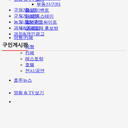
부동산/기타
구인게시판
홍보/이벤트
구직게시판
민박/홈스테이
농장/공장구인
멜번주요싸이트
과제&에세이
고국업체 홍보방
과외&개인광고
여행/카페
구인게시판
여행
카페
레스토랑
호텔
전시/공연
호주뉴스
영화 & TV보기