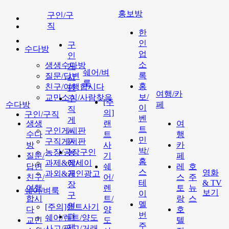
홍보방
구인/구
직
한
인
구
수다방
업
인
소
생생수다방
게
쉐어/벼
록
질문/답변
시
룩
홍
친구/여행합시다
판
여행/카
보/
교민소식/사람찾음
구
[주
수다방
페
이
직
의]
구인/구직
벤
게
생생
랜
여
트
구인게시판
시
수다
트
행
민
구직게시판
판
방
사
카
박/
농장/공장구인
농
질문/
기
페
홈
과제&에세이
장/
답변
쉐
레
호
스
영화
과외&개인광고
공
친구/
어/
스
주
테
& TV
장
여행
렌
토
뉴
쉐어/벼룩
보기
이
구
합시
트/
랑
스
멜
인
[주의]랜트사기
다
양
호
번
과
쉐어/렌트/양도
교민
도
텔
주
제
사고/팔고/거래