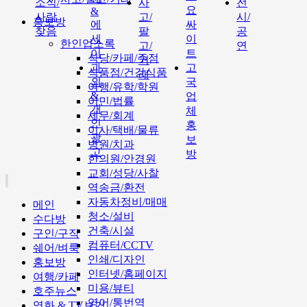
소식/
사
전
요
&
사람
고/
시/
홍보방
에
싸
찾음
팔
공
세
이
한인업소록
고/
연
이
트
식당/카페/주점
거
과
고
식품점/건강식품
래
외
국
여행/유학/학원
&
업
이민/법률
개
체
세무/회계
인
홍
이사/택배/물류
광
보
병원/치과
고
방
한의원/안경원
교회/성당/사찰
역송금/환전
자동차정비/매매
메인
청소/설비
수다방
건축/시설
구인/구직
컴퓨터/CCTV
쉐어/벼룩
인쇄/디자인
홍보방
인터넷/홈페이지
여행/카페
미용/뷰티
호주뉴스
영어/통번역
영화 & TV보기