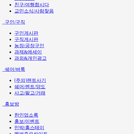
친구/여행합시다
교민소식/사람찾음
구인/구직
구인게시판
구직게시판
농장/공장구인
과제&에세이
과외&개인광고
쉐어/벼룩
[주의]랜트사기
쉐어/렌트/양도
사고/팔고/거래
홍보방
한인업소록
홍보/이벤트
민박/홈스테이
멜번주요싸이트