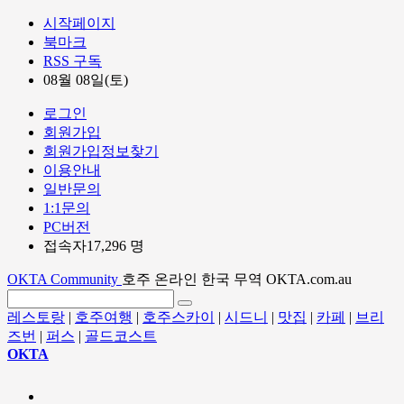
시작페이지
북마크
RSS 구독
08월 08일(토)
로그인
회원가입
회원가입정보찾기
이용안내
일반문의
1:1문의
PC버전
접속자17,296 명
OKTA Community
호주 온라인 한국 무역 OKTA.com.au
레스토랑
|
호주여행
|
호주스카이
|
시드니
|
맛집
|
카페
|
브리
즈번
|
퍼스
|
골드코스트
OKTA