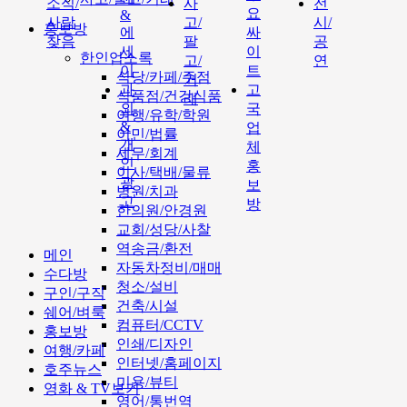
소식/
사
전
요
&
사람
고/
시/
홍보방
에
싸
찾음
팔
공
세
이
한인업소록
고/
연
이
트
식당/카페/주점
거
과
고
식품점/건강식품
래
외
국
여행/유학/학원
&
업
이민/법률
개
체
세무/회계
인
홍
이사/택배/물류
광
보
병원/치과
고
방
한의원/안경원
교회/성당/사찰
역송금/환전
메인
자동차정비/매매
수다방
청소/설비
구인/구직
건축/시설
쉐어/벼룩
컴퓨터/CCTV
홍보방
인쇄/디자인
여행/카페
인터넷/홈페이지
호주뉴스
미용/뷰티
영화 & TV보기
영어/통번역