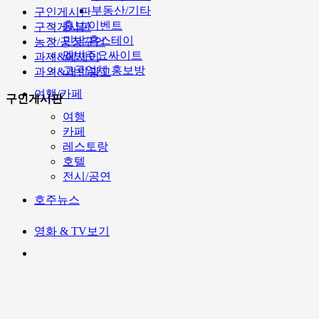
부동산/기타
구인게시판
홍보/이벤트
구직게시판
민박/홈스테이
농장/공장구인
멜번주요싸이트
과제&에세이
고국업체 홍보방
과외&개인광고
여행/카페
구인게시판
여행
카페
레스토랑
호텔
전시/공연
호주뉴스
영화 & TV보기