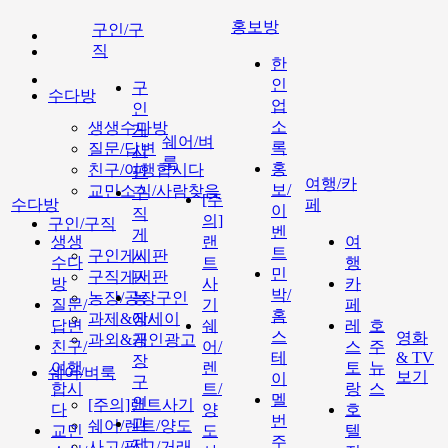
홍보방
구인/구
직
한
인
구
수다방
업
인
소
생생수다방
게
쉐어/벼
록
질문/답변
시
룩
홍
친구/여행합시다
판
여행/카
보/
교민소식/사람찾음
구
[주
수다방
페
이
직
의]
구인/구직
벤
게
생생
랜
여
트
구인게시판
시
수다
트
행
민
구직게시판
판
방
사
카
박/
농장/공장구인
농
질문/
기
페
홈
과제&에세이
장/
답변
쉐
레
호
스
영화
과외&개인광고
공
친구/
어/
스
주
테
& TV
장
여행
렌
토
뉴
쉐어/벼룩
보기
이
구
합시
트/
랑
스
멜
인
[주의]랜트사기
다
양
호
번
과
쉐어/렌트/양도
교민
도
텔
주
제
사고/팔고/거래