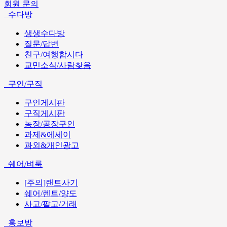
회원 문의
수다방
생생수다방
질문/답변
친구/여행합시다
교민소식/사람찾음
구인/구직
구인게시판
구직게시판
농장/공장구인
과제&에세이
과외&개인광고
쉐어/벼룩
[주의]랜트사기
쉐어/렌트/양도
사고/팔고/거래
홍보방