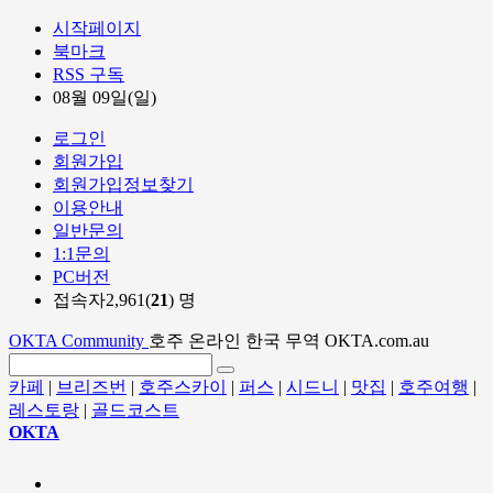
시작페이지
북마크
RSS 구독
08월 09일(일)
로그인
회원가입
회원가입정보찾기
이용안내
일반문의
1:1문의
PC버전
접속자2,961(
21
) 명
OKTA Community
호주 온라인 한국 무역 OKTA.com.au
카페
|
브리즈번
|
호주스카이
|
퍼스
|
시드니
|
맛집
|
호주여행
|
레스토랑
|
골드코스트
OKTA