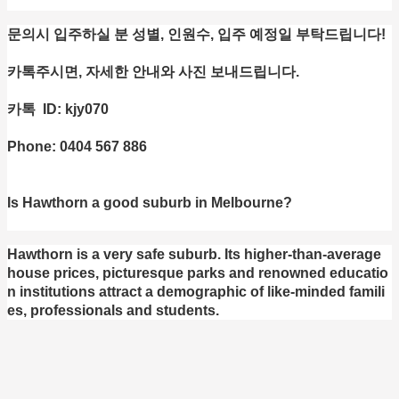
문의시 입주하실 분 성별, 인원수, 입주 예정일 부탁드립니다!
카톡주시면, 자세한 안내와 사진 보내드립니다.
카톡 ID: kjy070
Phone: 0404 567 886
Is Hawthorn a good suburb in Melbourne?
Hawthorn is a very safe suburb. Its higher-than-average
house prices, picturesque parks and renowned educatio
n institutions attract a demographic of like-minded famili
es, professionals and students.