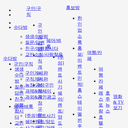
홍보방
구인/구
직
한
인
구
수다방
업
인
소
생생수다방
게
쉐어/벼
록
질문/답변
시
룩
홍
친구/여행합시다
판
여행/카
보/
교민소식/사람찾음
구
[주
수다방
페
이
직
의]
구인/구직
벤
게
생생
랜
여
트
구인게시판
시
수다
트
행
민
구직게시판
판
방
사
카
박/
농장/공장구인
농
질문/
기
페
홈
과제&에세이
장/
답변
쉐
레
호
스
영화
과외&개인광고
공
친구/
어/
스
주
테
& TV
장
여행
렌
토
뉴
쉐어/벼룩
보기
이
구
합시
트/
랑
스
멜
인
[주의]랜트사기
다
양
호
번
과
쉐어/렌트/양도
교민
도
텔
주
제
사고/팔고/거래