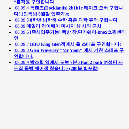
*홀직원 구인합니다
08.09
4
독랜즈(Docklands) 2b1b1c 테이크 오버 구합니
다! 1인독방 8월말 입주가능
08.09
5
8학년 남학생 수학 혹은 과학 튜터 구합니다
08.09
데일리 하이페이 마사지 샾 시티 근처
08.09
6
[즉시입주가능] 독방 장,단기쉐어-knox쇼핑센터
옆
08.09
7
BBQ King Glen점에서 홀 스태프 구인합니다!
08.09
8
Glen Waverley "Mr Yoon" 에서 키친 스태프 구
인합니다.
08.09
9
박스힐 역에서 도보 7분 3Bad 2 bath 여성만 사
는집 독방 쉐어생 찾습니다 (280불 빌포함)