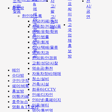
소식/
사
전
요
&
사람
고/
시/
홍보방
에
싸
찾음
팔
공
세
이
한인업소록
고/
연
이
트
식당/카페/주점
거
과
고
식품점/건강식품
래
외
국
여행/유학/학원
&
업
이민/법률
개
체
세무/회계
인
홍
이사/택배/물류
광
보
병원/치과
고
방
한의원/안경원
교회/성당/사찰
역송금/환전
메인
자동차정비/매매
수다방
청소/설비
구인/구직
건축/시설
쉐어/벼룩
컴퓨터/CCTV
홍보방
인쇄/디자인
여행/카페
인터넷/홈페이지
호주뉴스
미용/뷰티
영화 & TV보기
영어/통번역