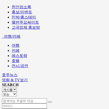
한인업소록
홍보/이벤트
민박/홈스테이
멜번주요싸이트
고국업체 홍보방
여행/카페
여행
카페
레스토랑
호텔
전시/공연
호주뉴스
영화 & TV보기
SEARCH