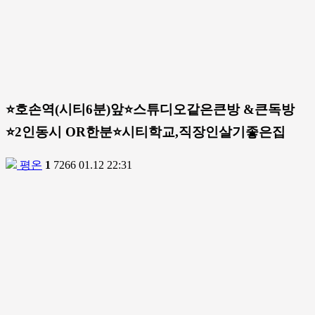
⭐️호손역(시티6분)앞⭐️스튜디오같은큰방 &큰독방
⭐️2인동시 OR한분⭐️시티학교,직장인살기좋은집
평온
1
7266
01.12 22:31