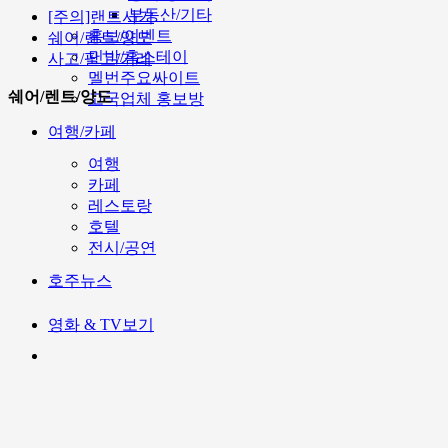
부동산/기타
[주의]랜트사기
홍보/이벤트
쉐어/렌트/양도
민박/홈스테이
사고/팔고/거래
멜번주요싸이트
쉐어/렌트/양도
고국업체 홍보방
여행/카페
여행
카페
레스토랑
호텔
전시/공연
호주뉴스
영화 & TV보기