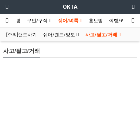
OKTA
인
수다방
구인/구직
쉐어/벼룩
홍보방
여행/카페
[주의]랜트사기
쉐어/렌트/양도
사고/팔고/거래
사고/팔고/거래