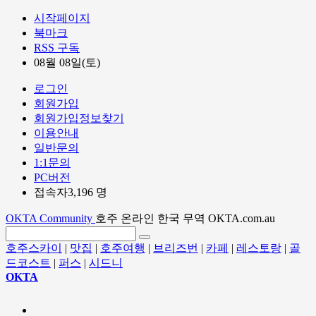
시작페이지
북마크
RSS 구독
08월 08일(토)
로그인
회원가입
회원가입정보찾기
이용안내
일반문의
1:1문의
PC버전
접속자3,196 명
OKTA Community
호주 온라인 한국 무역 OKTA.com.au
호주스카이
|
맛집
|
호주여행
|
브리즈번
|
카페
|
레스토랑
|
골
드코스트
|
퍼스
|
시드니
OKTA