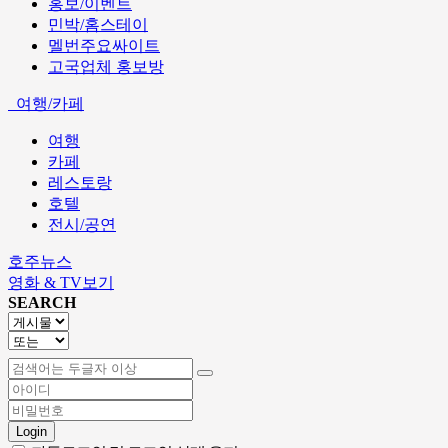
홍보/이벤트
민박/홈스테이
멜번주요싸이트
고국업체 홍보방
여행/카페
여행
카페
레스토랑
호텔
전시/공연
호주뉴스
영화 & TV보기
SEARCH
Login