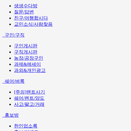
생생수다방
질문/답변
친구/여행합시다
교민소식/사람찾음
구인/구직
구인게시판
구직게시판
농장/공장구인
과제&에세이
과외&개인광고
쉐어/벼룩
[주의]랜트사기
쉐어/렌트/양도
사고/팔고/거래
홍보방
한인업소록