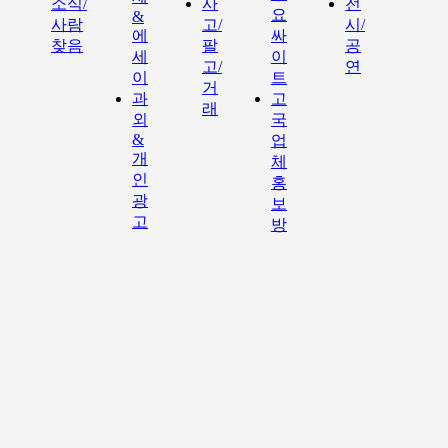
소식/
사
전
요
&
사람
고/
시/
에
싸
찾음
팔
공
세
이
고/
연
이
트
거
과
고
래
외
국
&
업
개
체
인
홍
광
보
고
방