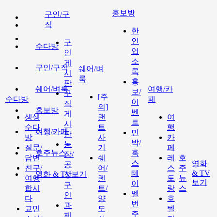
홍보방
구인/구
직
한
인
구
수다방
업
인
소
게
구인/구직
쉐어/벼
록
시
룩
홍
판
쉐어/벼룩
여행/카
보/
구
[주
수다방
페
이
직
의]
홍보방
벤
게
생생
랜
여
트
시
수다
트
행
여행/카페
민
판
방
사
카
박/
농
질문/
기
페
호주뉴스
홈
장/
답변
쉐
레
호
스
영화
공
친구/
어/
스
주
테
& TV
영화 & TV보기
장
여행
렌
토
뉴
보기
이
구
합시
트/
랑
스
멜
인
다
양
호
번
과
교민
도
텔
주
제