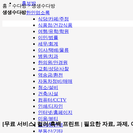
홍보방
홈 > 수다방 > 생생수다방
생생수다방
한인업소록
식당/카페/주점
식품점/건강식품
여행/유학/학원
이민/법률
세무/회계
이사/택배/물류
병원/치과
한의원/안경원
교회/성당/사찰
역송금/환전
자동차정비/매매
청소/설비
건축/시설
컴퓨터/CCTV
인쇄/디자인
인터넷/홈페이지
미용/뷰티
[무료 서비스] 컬러/흑백 프린트 | 필요한 자료, 과제
영어/통번역
부동산/기타