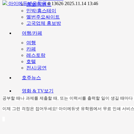
아이에듀넷유학원
0
13626
2025.11.14 13:46
홍보/이벤트
민박/홈스테이
멜번주요싸이트
고국업체 홍보방
여행/카페
여행
카페
레스토랑
호텔
전시/공연
호주뉴스
영화 & TV보기
공부할 때나 과제를 제출할 때, 또는 이력서를 출력할 일이 생길 때마다
이제 그런 걱정은 접어두세요! 아이에듀넷 유학원에서 무료 인쇄 서비