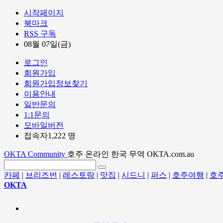
시작페이지
북마크
RSS 구독
08월 07일(금)
로그인
회원가입
회원가입정보찾기
이용안내
일반문의
1:1문의
모바일버전
접속자1,222 명
OKTA Community
호주 온라인 한국 무역 OKTA.com.au
카페
|
브리즈번
|
레스토랑
|
맛집
|
시드니
|
퍼스
|
호주여행
|
호
OKTA