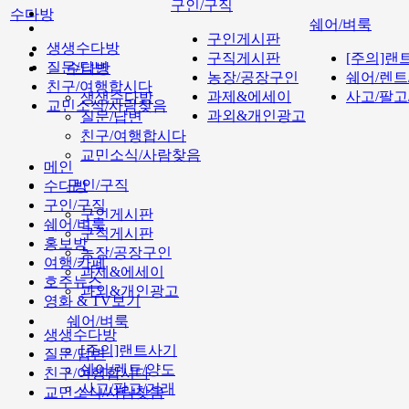
구인/구직
수다방
쉐어/벼룩
구인게시판
생생수다방
구직게시판
[주의]랜
질문/답변
수다방
농장/공장구인
쉐어/렌트
친구/여행합시다
과제&에세이
사고/팔고
생생수다방
교민소식/사람찾음
과외&개인광고
질문/답변
친구/여행합시다
교민소식/사람찾음
메인
구인/구직
수다방
구인/구직
구인게시판
쉐어/벼룩
구직게시판
홍보방
농장/공장구인
여행/카페
과제&에세이
호주뉴스
과외&개인광고
영화 & TV보기
쉐어/벼룩
생생수다방
[주의]랜트사기
질문/답변
쉐어/렌트/양도
친구/여행합시다
사고/팔고/거래
교민소식/사람찾음