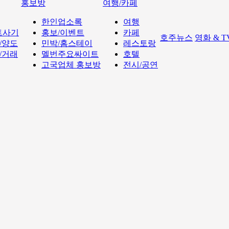
홍보방
여행/카페
한인업소록
여행
트사기
홍보/이벤트
카페
호주뉴스
영화 & 
/양도
민박/홈스테이
레스토랑
/거래
멜번주요싸이트
호텔
고국업체 홍보방
전시/공연