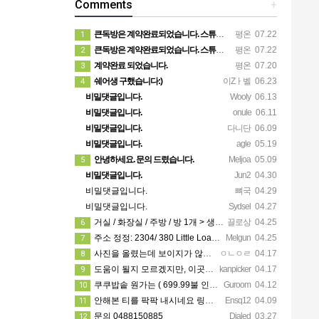
Comments
+
큰독방은 계약완료되었습니다. 스튜디오같은 가장큰방을 2인동시 또는 혼자서 큰독방으로도 즉시입주 가능합니다.
평온
07.22
1
큰독방은 계약완료되었습니다. 스튜디오같은 가장큰방을 2인동시 또는 혼자서 큰독방으로도 즉시입주 가능합니다.
평온
07.22
2
계약완료 되었습니다.
평온
07.20
3
쉐어생 구했습니다:)
이Zㅏ벨
06.23
4
비밀댓글입니다.
Wooly
06.13
비밀댓글입니다.
onule
06.11
비밀댓글입니다.
다니단
06.09
비밀댓글입니다.
agle
05.19
안녕하세요. 문의 드렸습니다.
Meljoa
05.09
5
비밀댓글입니다.
Jun2
04.30
비밀댓글입니다.
뼈국
04.29
비밀댓글입니다.
Sydsel
04.27
거실 / 화장실 / 주방 / 방 1개 > 생활용품 무료 사용 가능! 카팍은 없어요!
끌로상
04.25
6
주소 정정: 2304/ 380 Little Loansdale street, 3000
Melgun
04.25
7
사진을 올렸는데 보이지가 않네요 카톡으로 문의주시면 보내드리겠습니다
ㅇㄴㅇㄹ
04.17
8
도움이 될지 모르겠지만, 이곳에 가셔서 가시고자 하는 지역 한인 업소들을 한 번 둘러보세요. https://…
kanpicker
04.17
9
쿠쿠밥솥 원가는 ( 699.99불 인데 쿠폰이랑 세일 할때 사서 540에 산거에요!! )
Guroom
04.12
10
안해본 티를 팍팍 내시네요 링크 5개 다 조립할려면 8시간이상걸릴겁니다ㅋㅋ 근데 툴은 셀프고 100불?? 어…
Ensq12
04.09
11
문의 0488150885
Dialed
03.27
12