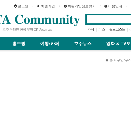
로그인
회원가입
회원가입정보찾기
이용안내
A Community
카페
퍼스
골드코스트
|
|
|
호주 온라인 한국 무역 OKTA.com.au
호주스카이
맛집
브
|
|
|
홍보방
여행/카페
호주뉴스
영화 & TV
홈 > 구인/구