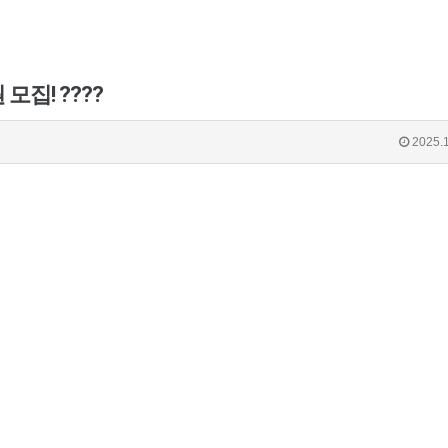
모집! ????
2025.1