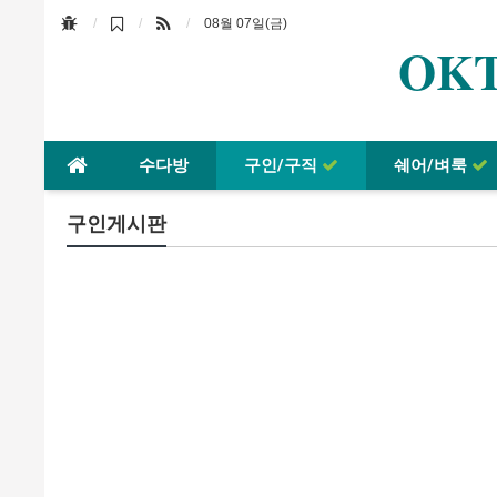
08월 07일(금)
OKT
수다방
구인/구직
쉐어/벼룩
구인게시판