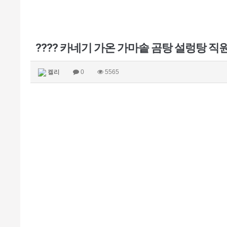
???? 카네기 가온 가마솥 곰탕 설렁탕 직원 
켈리
0
5565