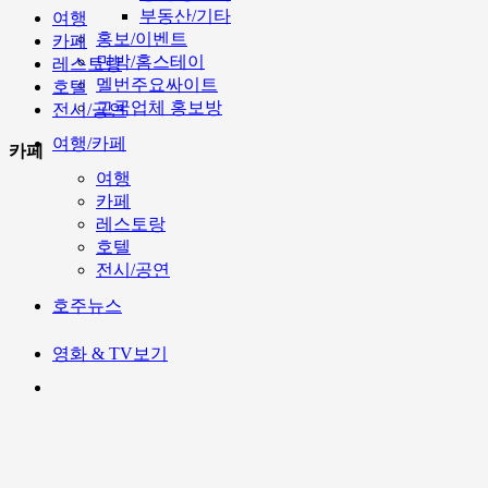
부동산/기타
여행
홍보/이벤트
카페
민박/홈스테이
레스토랑
멜번주요싸이트
호텔
고국업체 홍보방
전시/공연
여행/카페
카페
여행
카페
레스토랑
호텔
전시/공연
호주뉴스
영화 & TV보기