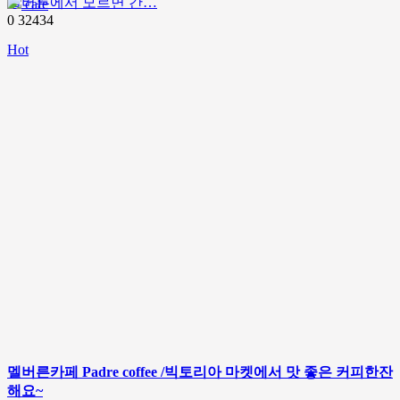
멜버른에서 모르면 간…
cafe
0
32434
Hot
멜버른카페 Padre coffee /빅토리아 마켓에서 맛 좋은 커피한잔
해요~