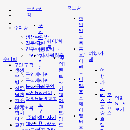
홍보방
구인/구
직
한
인
구
수다방
업
인
소
생생수다방
게
쉐어/벼
록
질문/답변
시
룩
홍
친구/여행합시다
판
여행/카
보/
교민소식/사람찾음
구
[주
수다방
페
이
직
의]
구인/구직
벤
게
생생
랜
여
트
구인게시판
시
수다
트
행
민
구직게시판
판
방
사
카
박/
농장/공장구인
농
질문/
기
페
홈
과제&에세이
장/
답변
쉐
레
호
스
영화
과외&개인광고
공
친구/
어/
스
주
테
& TV
장
여행
렌
토
뉴
쉐어/벼룩
보기
이
구
합시
트/
랑
스
멜
인
[주의]랜트사기
다
양
호
번
과
쉐어/렌트/양도
교민
도
텔
주
제
사고/팔고/거래