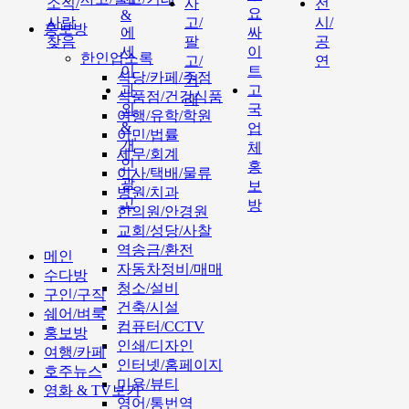
소식/
사
전
요
&
사람
고/
시/
홍보방
에
싸
찾음
팔
공
세
이
한인업소록
고/
연
이
트
식당/카페/주점
거
과
고
식품점/건강식품
래
외
국
여행/유학/학원
&
업
이민/법률
개
체
세무/회계
인
홍
이사/택배/물류
광
보
병원/치과
고
방
한의원/안경원
교회/성당/사찰
역송금/환전
메인
자동차정비/매매
수다방
청소/설비
구인/구직
건축/시설
쉐어/벼룩
컴퓨터/CCTV
홍보방
인쇄/디자인
여행/카페
인터넷/홈페이지
호주뉴스
미용/뷰티
영화 & TV보기
영어/통번역