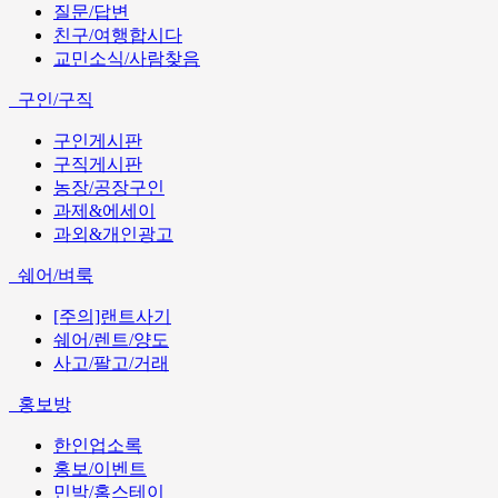
질문/답변
친구/여행합시다
교민소식/사람찾음
구인/구직
구인게시판
구직게시판
농장/공장구인
과제&에세이
과외&개인광고
쉐어/벼룩
[주의]랜트사기
쉐어/렌트/양도
사고/팔고/거래
홍보방
한인업소록
홍보/이벤트
민박/홈스테이