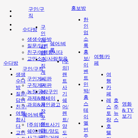
홍보방
구인/구
직
한
인
구
수다방
업
인
소
생생수다방
게
쉐어/벼
록
질문/답변
시
룩
홍
친구/여행합시다
판
여행/카
보/
교민소식/사람찾음
구
[주
수다방
페
이
직
의]
구인/구직
벤
게
생생
랜
여
트
구인게시판
시
수다
트
행
민
구직게시판
판
방
사
카
박/
농장/공장구인
농
질문/
기
페
홈
과제&에세이
장/
답변
쉐
레
호
스
영화
과외&개인광고
공
친구/
어/
스
주
테
& TV
장
여행
렌
토
뉴
쉐어/벼룩
보기
이
구
합시
트/
랑
스
멜
인
[주의]랜트사기
다
양
호
번
과
쉐어/렌트/양도
교민
도
텔
주
제
사고/팔고/거래