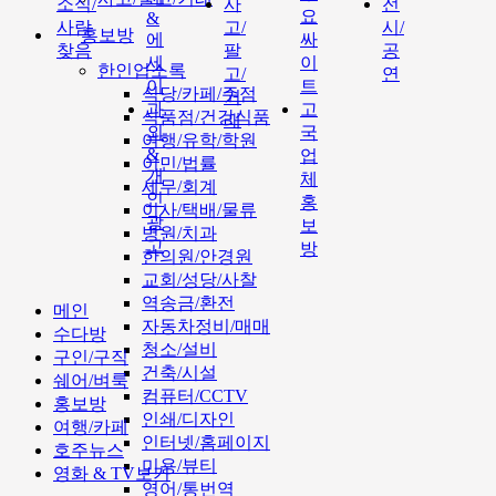
소식/
사
전
요
&
사람
고/
시/
홍보방
에
싸
찾음
팔
공
세
이
한인업소록
고/
연
이
트
식당/카페/주점
거
과
고
식품점/건강식품
래
외
국
여행/유학/학원
&
업
이민/법률
개
체
세무/회계
인
홍
이사/택배/물류
광
보
병원/치과
고
방
한의원/안경원
교회/성당/사찰
역송금/환전
메인
자동차정비/매매
수다방
청소/설비
구인/구직
건축/시설
쉐어/벼룩
컴퓨터/CCTV
홍보방
인쇄/디자인
여행/카페
인터넷/홈페이지
호주뉴스
미용/뷰티
영화 & TV보기
영어/통번역