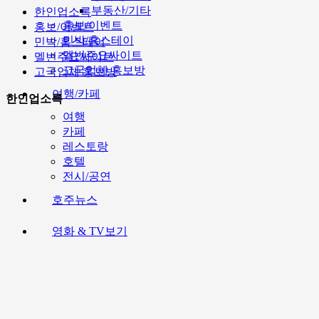
부동산/기타
한인업소록
홍보/이벤트
홍보/이벤트
민박/홈스테이
민박/홈스테이
멜번주요싸이트
멜번주요싸이트
고국업체 홍보방
고국업체 홍보방
여행/카페
한인업소록
여행
카페
레스토랑
호텔
전시/공연
호주뉴스
영화 & TV보기