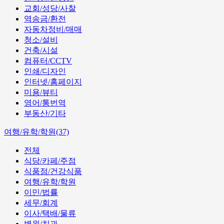
교회/성당/사찰
역송금/환전
자동차정비/매매
청소/설비
건축/시설
컴퓨터/CCTV
인쇄/디자인
인터넷/홈페이지
미용/뷰티
영어/통번역
부동산/기타
여행/유학/학원(37)
전체
식당/카페/주점
식품점/건강식품
여행/유학/학원
이민/법률
세무/회계
이사/택배/물류
병원/치과