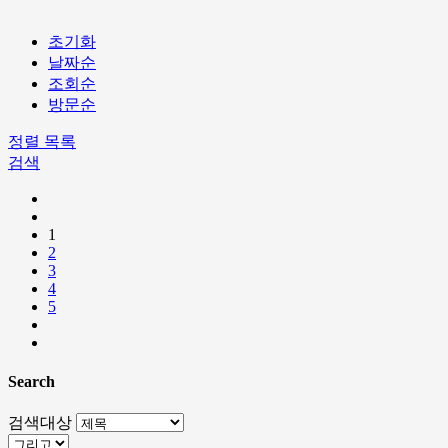
초기화
날짜순
조회순
방문순
정렬
목록
검색
1
2
3
4
5
Search
검색대상