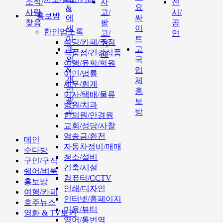
소식/
사
전
요
&
사람
고/
시/
홍보방
에
싸
찾음
팔
공
세
이
한인업소록
고/
연
이
트
식당/카페/주점
거
과
고
식품점/건강식품
래
외
국
여행/유학/학원
&
업
이민/법률
개
체
세무/회계
인
홍
이사/택배/물류
광
보
병원/치과
고
방
한의원/안경원
교회/성당/사찰
역송금/환전
메인
자동차정비/매매
수다방
청소/설비
구인/구직
건축/시설
쉐어/벼룩
컴퓨터/CCTV
홍보방
인쇄/디자인
여행/카페
인터넷/홈페이지
호주뉴스
미용/뷰티
영화 & TV보기
영어/통번역