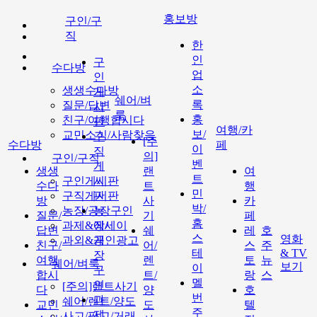
홍보방
구인/구
직
한
인
구
수다방
업
인
소
생생수다방
게
쉐어/벼
록
질문/답변
시
룩
홍
친구/여행합시다
판
여행/카
보/
교민소식/사람찾음
구
[주
수다방
페
이
직
의]
구인/구직
벤
게
생생
랜
여
트
구인게시판
시
수다
트
행
민
구직게시판
판
방
사
카
박/
농장/공장구인
농
질문/
기
페
홈
과제&에세이
장/
답변
쉐
레
호
스
영화
과외&개인광고
공
친구/
어/
스
주
테
& TV
장
여행
렌
토
뉴
쉐어/벼룩
보기
이
구
합시
트/
랑
스
멜
인
[주의]랜트사기
다
양
호
번
과
쉐어/렌트/양도
교민
도
텔
주
제
사고/팔고/거래