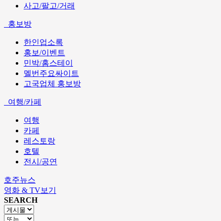
사고/팔고/거래
홍보방
한인업소록
홍보/이벤트
민박/홈스테이
멜번주요싸이트
고국업체 홍보방
여행/카페
여행
카페
레스토랑
호텔
전시/공연
호주뉴스
영화 & TV보기
SEARCH