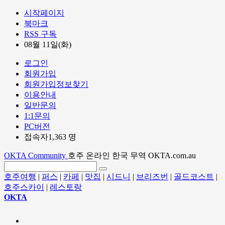
시작페이지
북마크
RSS 구독
08월 11일(화)
로그인
회원가입
회원가입정보찾기
이용안내
일반문의
1:1문의
PC버전
접속자1,363 명
OKTA Community
호주 온라인 한국 무역 OKTA.com.au
호주여행
|
퍼스
|
카페
|
맛집
|
시드니
|
브리즈번
|
골드코스트
|
호주스카이
|
레스토랑
OKTA