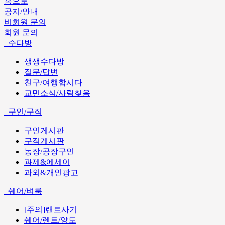
홈으로
공지/안내
비회원 문의
회원 문의
수다방
생생수다방
질문/답변
친구/여행합시다
교민소식/사람찾음
구인/구직
구인게시판
구직게시판
농장/공장구인
과제&에세이
과외&개인광고
쉐어/벼룩
[주의]랜트사기
쉐어/렌트/양도