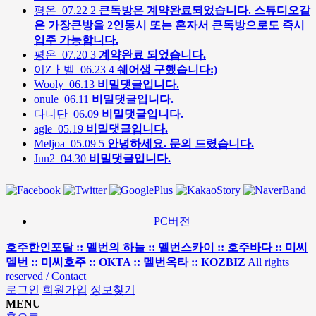
평온
07.22
2
큰독방은 계약완료되었습니다. 스튜디오같
은 가장큰방을 2인동시 또는 혼자서 큰독방으로도 즉시
입주 가능합니다.
평온
07.20
3
계약완료 되었습니다.
이Zㅏ벨
06.23
4
쉐어생 구했습니다:)
Wooly
06.13
비밀댓글입니다.
onule
06.11
비밀댓글입니다.
다니단
06.09
비밀댓글입니다.
agle
05.19
비밀댓글입니다.
Meljoa
05.09
5
안녕하세요. 문의 드렸습니다.
Jun2
04.30
비밀댓글입니다.
PC버전
호주한인포탈 :: 멜번의 하늘 :: 멜번스카이 :: 호주바다 :: 미씨
멜번 :: 미씨호주 :: OKTA :: 멜번옥타 :: KOZBIZ
All rights
reserved / Contact
로그인
회원가입
정보찾기
MENU