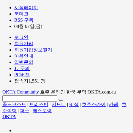
시작페이지
북마크
RSS 구독
08월 07일(금)
로그인
회원가입
회원가입정보찾기
이용안내
일반문의
1:1문의
PC버전
접속자1,551 명
OKTA Community
호주 온라인 한국 무역 OKTA.com.au
골드코스트
|
브리즈번
|
시드니
|
맛집
|
호주스카이
|
카페
|
호
주여행
|
퍼스
|
레스토랑
OKTA