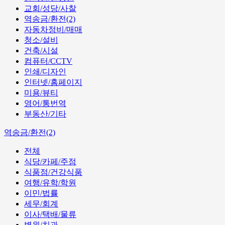
교회/성당/사찰
역송금/환전(2)
자동차정비/매매
청소/설비
건축/시설
컴퓨터/CCTV
인쇄/디자인
인터넷/홈페이지
미용/뷰티
영어/통번역
부동산/기타
역송금/환전(2)
전체
식당/카페/주점
식품점/건강식품
여행/유학/학원
이민/법률
세무/회계
이사/택배/물류
병원/치과