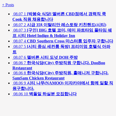
+
Posts
08.07
1
[박봉숙 식당] 멜버른 CBD점에서 경력직 쿡
Cook 직원 채용합니다
08.07
2
시급 35$ 이탈리안 레스토랑 키친핸드(시티)
08.07
3
[구인] IHG 호텔 코미, 데미 파트타임 풀타임 쉐
프 시티 Hotel Indigo & Holiday Inn
08.07
4
CBD Southern Cross 마스터룸 입주자 구합니다
08.07
5
[시티 중심 세컨룸 독방] 프리미엄 호텔식 아파
트
08.07
6
멜버른 시티 도넛 DOH 주방
08.06
7
한국식당(City) 주방직원 구합니다. DooBoo
Restaurant
08.06
8
한국식당(City) 주방직원, 홀매니저 구합니다.
SamSam Chicken Restaurant
08.06
9
시티 나무(NAMOO) 이자카야에서 함께 일할 직
원구합니다.
08.06
10
벽돌일 하실분 모집합니다