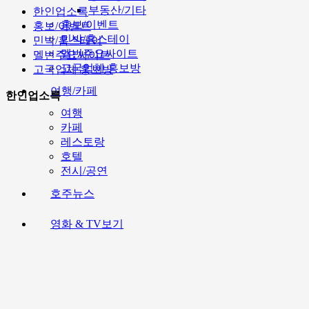
부동산/기타
한인업소록
홍보/이벤트
홍보/이벤트
민박/홈스테이
민박/홈스테이
멜번주요싸이트
멜번주요싸이트
고국업체 홍보방
고국업체 홍보방
여행/카페
한인업소록
여행
카페
레스토랑
호텔
전시/공연
호주뉴스
영화 & TV보기