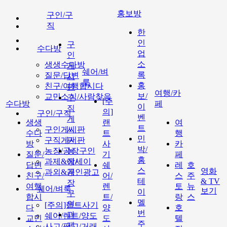
홍보방
구인/구
직
한
인
구
수다방
업
인
소
생생수다방
게
쉐어/벼
록
질문/답변
시
룩
홍
친구/여행합시다
판
여행/카
보/
교민소식/사람찾음
구
[주
수다방
페
이
직
의]
구인/구직
벤
게
생생
랜
여
트
구인게시판
시
수다
트
행
민
구직게시판
판
방
사
카
박/
농장/공장구인
농
질문/
기
페
홈
과제&에세이
장/
답변
쉐
레
호
스
영화
과외&개인광고
공
친구/
어/
스
주
테
& TV
장
여행
렌
토
뉴
쉐어/벼룩
보기
이
구
합시
트/
랑
스
멜
인
[주의]랜트사기
다
양
호
번
과
쉐어/렌트/양도
교민
도
텔
주
제
사고/팔고/거래