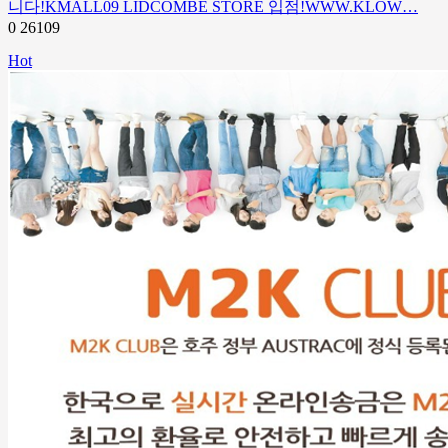
니다!KMALL09 LIDCOMBE STORE 입점!WWW.KLOW…
0
26109
Hot