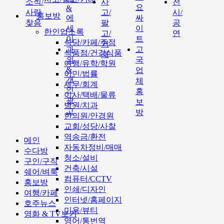
소식/
사
전
요
&
사람
고/
시/
홍보방
에
싸
찾음
팔
공
세
이
한인업소록
고/
연
이
트
식당/카페/주점
거
과
고
식품점/건강식품
래
외
국
여행/유학/학원
&
업
이민/법률
개
체
세무/회계
인
홍
이사/택배/물류
광
보
병원/치과
고
방
한의원/안경원
교회/성당/사찰
역송금/환전
메인
자동차정비/매매
수다방
청소/설비
구인/구직
건축/시설
쉐어/벼룩
컴퓨터/CCTV
홍보방
인쇄/디자인
여행/카페
인터넷/홈페이지
호주뉴스
미용/뷰티
영화 & TV보기
영어/통번역