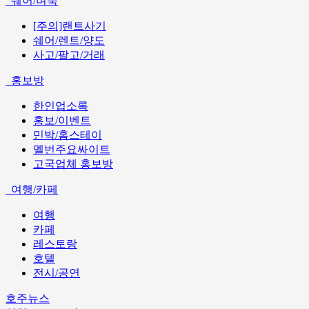
쉐어/벼룩
[주의]랜트사기
쉐어/렌트/양도
사고/팔고/거래
홍보방
한인업소록
홍보/이벤트
민박/홈스테이
멜번주요싸이트
고국업체 홍보방
여행/카페
여행
카페
레스토랑
호텔
전시/공연
호주뉴스