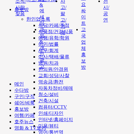
소식/
사
전
요
&
사람
고/
시/
홍보방
에
싸
찾음
팔
공
세
이
한인업소록
고/
연
이
트
식당/카페/주점
거
과
고
식품점/건강식품
래
외
국
여행/유학/학원
&
업
이민/법률
개
체
세무/회계
인
홍
이사/택배/물류
광
보
병원/치과
고
방
한의원/안경원
교회/성당/사찰
역송금/환전
메인
자동차정비/매매
수다방
청소/설비
구인/구직
건축/시설
쉐어/벼룩
컴퓨터/CCTV
홍보방
인쇄/디자인
여행/카페
인터넷/홈페이지
호주뉴스
미용/뷰티
영화 & TV보기
영어/통번역