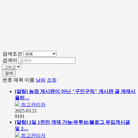
검색조건
검색어
검색
번호
제목
이름
날짜
조회
[알림]
농장 게시판이 아닌 "구인구직" 게시판 글 게재시
올린…
최고관리자
2025.03.21
9101
[알림]
1일 1껀만 게재 가능/유투브/블로그 유입게시글
및 2…
최고관리자