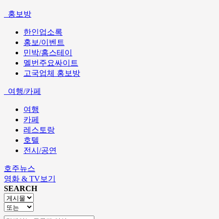
홍보방
한인업소록
홍보/이벤트
민박/홈스테이
멜번주요싸이트
고국업체 홍보방
여행/카페
여행
카페
레스토랑
호텔
전시/공연
호주뉴스
영화 & TV보기
SEARCH