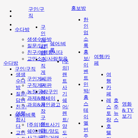
홍보방
구인/구
직
한
인
구
수다방
업
인
소
생생수다방
게
쉐어/벼
록
질문/답변
시
룩
홍
친구/여행합시다
판
여행/카
보/
교민소식/사람찾음
구
[주
수다방
페
이
직
의]
구인/구직
벤
게
생생
랜
여
트
구인게시판
시
수다
트
행
민
구직게시판
판
방
사
카
박/
농장/공장구인
농
질문/
기
페
홈
과제&에세이
장/
답변
쉐
레
호
스
영화
과외&개인광고
공
친구/
어/
스
주
테
& TV
장
여행
렌
토
뉴
쉐어/벼룩
보기
이
구
합시
트/
랑
스
멜
인
[주의]랜트사기
다
양
호
번
과
쉐어/렌트/양도
교민
도
텔
주
제
사고/팔고/거래