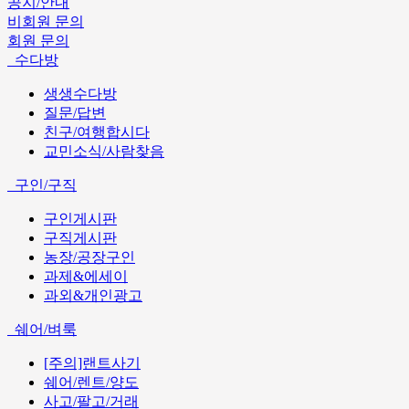
공지/안내
비회원 문의
회원 문의
수다방
생생수다방
질문/답변
친구/여행합시다
교민소식/사람찾음
구인/구직
구인게시판
구직게시판
농장/공장구인
과제&에세이
과외&개인광고
쉐어/벼룩
[주의]랜트사기
쉐어/렌트/양도
사고/팔고/거래