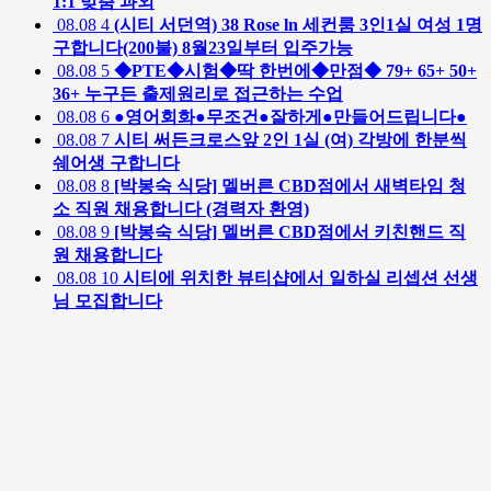
1:1 맞춤 과외
08.08
4
(시티 서던역) 38 Rose ln 세컨룸 3인1실 여성 1명
구합니다(200불) 8월23일부터 입주가능
08.08
5
◆PTE◆시험◆딱 한번에◆만점◆ 79+ 65+ 50+
36+ 누구든 출제원리로 접근하는 수업
08.08
6
●영어회화●무조건●잘하게●만들어드립니다●
08.08
7
시티 써든크로스앞 2인 1실 (여) 각방에 한분씩
쉐어생 구합니다
08.08
8
[박봉숙 식당] 멜버른 CBD점에서 새벽타임 청
소 직원 채용합니다 (경력자 환영)
08.08
9
[박봉숙 식당] 멜버른 CBD점에서 키친핸드 직
원 채용합니다
08.08
10
시티에 위치한 뷰티샵에서 일하실 리셉션 선생
님 모집합니다