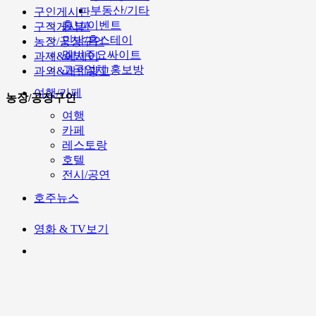
부동산/기타
구인게시판
홍보/이벤트
구직게시판
민박/홈스테이
농장/공장구인
멜번주요싸이트
과제&에세이
고국업체 홍보방
과외&개인광고
여행/카페
농장/공장구인
여행
카페
레스토랑
호텔
전시/공연
호주뉴스
영화 & TV보기