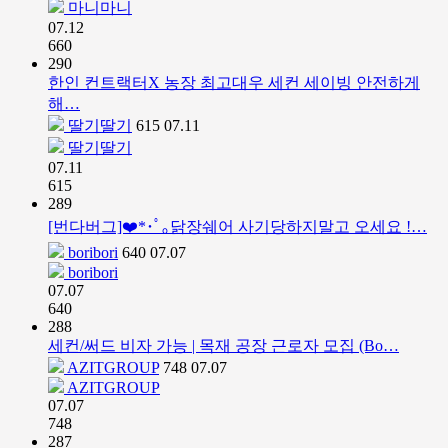
마니마니
07.12
660
290
한인 컨트랙터X 농장 최고대우 세컨 세이빙 안전하게
해…
딸기딸기
615
07.11
딸기딸기
07.11
615
289
[번다버그]❤️*･ﾟ｡닭장쉐어 사기당하지말고 오세요 !…
boribori
640
07.07
boribori
07.07
640
288
세컨/써드 비자 가능 | 목재 공장 근로자 모집 (Bo…
AZITGROUP
748
07.07
AZITGROUP
07.07
748
287