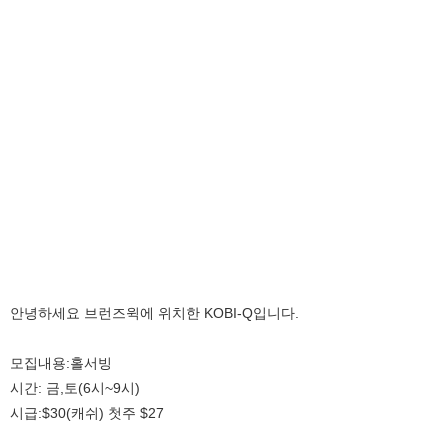
안녕하세요 브런즈윅에 위치한 KOBI-Q입니다.
모집내용:홀서빙
시간: 금,토(6시~9시)
시급:$30(캐쉬) 첫주 $27