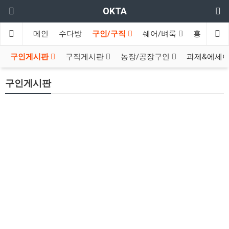
OKTA
메인
수다방
구인/구직
쉐어/벼룩
홍보방
구인게시판
구직게시판
농장/공장구인
과제&에세
구인게시판