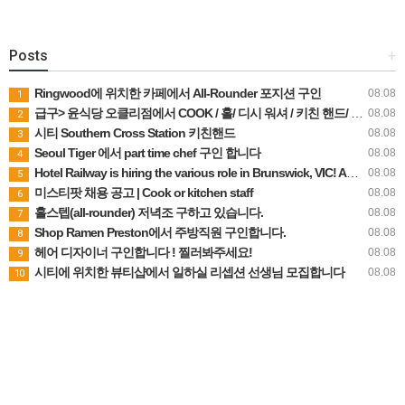
Posts
+
Ringwood에 위치한 카페에서 All-Rounder 포지션 구인
08.08
1
급구> 윤식당 오클리점에서 COOK / 홀/ 디시 워셔 / 키친 핸드/ 주방보조 구합니다 ~~^^
08.08
2
시티 Southern Cross Station 키친핸드
08.08
3
Seoul Tiger 에서 part time chef 구인 합니다
08.08
4
Hotel Railway is hiring the various role in Brunswick, VIC! Apply now to be part of our team!
08.08
5
미스티팟 채용 공고 | Cook or kitchen staff
08.08
6
홀스텝(all-rounder) 저녁조 구하고 있습니다.
08.08
7
Shop Ramen Preston에서 주방직원 구인합니다.
08.08
8
헤어 디자이너 구인합니다 ! 찔러봐주세요!
08.08
9
시티에 위치한 뷰티샵에서 일하실 리셉션 선생님 모집합니다
08.08
10