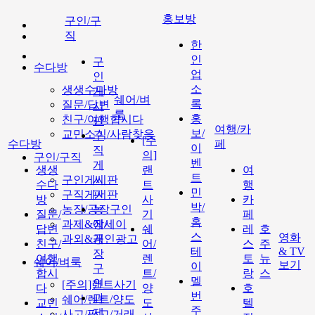
홍보방
구인/구
직
한
인
구
수다방
업
인
소
생생수다방
게
쉐어/벼
록
질문/답변
시
룩
홍
친구/여행합시다
판
여행/카
보/
교민소식/사람찾음
구
[주
수다방
페
이
직
의]
구인/구직
벤
게
생생
랜
여
트
구인게시판
시
수다
트
행
민
구직게시판
판
방
사
카
박/
농장/공장구인
농
질문/
기
페
홈
과제&에세이
장/
답변
쉐
레
호
스
영화
과외&개인광고
공
친구/
어/
스
주
테
& TV
장
여행
렌
토
뉴
쉐어/벼룩
보기
이
구
합시
트/
랑
스
멜
인
[주의]랜트사기
다
양
호
번
과
쉐어/렌트/양도
교민
도
텔
주
제
사고/팔고/거래