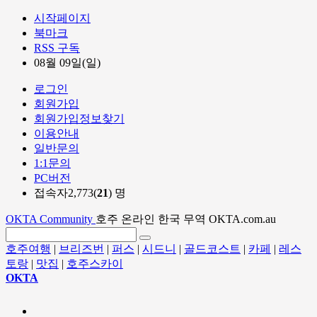
시작페이지
북마크
RSS 구독
08월 09일(일)
로그인
회원가입
회원가입정보찾기
이용안내
일반문의
1:1문의
PC버전
접속자2,773(
21
) 명
OKTA Community
호주 온라인 한국 무역 OKTA.com.au
호주여행
|
브리즈번
|
퍼스
|
시드니
|
골드코스트
|
카페
|
레스
토랑
|
맛집
|
호주스카이
OKTA