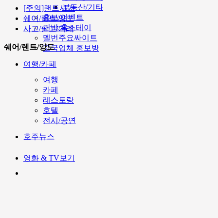
부동산/기타
[주의]랜트사기
홍보/이벤트
쉐어/렌트/양도
민박/홈스테이
사고/팔고/거래
멜번주요싸이트
쉐어/렌트/양도
고국업체 홍보방
여행/카페
여행
카페
레스토랑
호텔
전시/공연
호주뉴스
영화 & TV보기