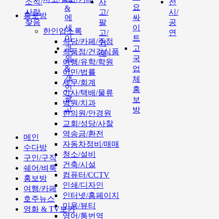
소식/
사
전
요
&
사람
고/
시/
홍보방
에
싸
찾음
팔
공
세
이
한인업소록
고/
연
이
트
식당/카페/주점
거
과
고
식품점/건강식품
래
외
국
여행/유학/학원
&
업
이민/법률
개
체
세무/회계
인
홍
이사/택배/물류
광
보
병원/치과
고
방
한의원/안경원
교회/성당/사찰
역송금/환전
메인
자동차정비/매매
수다방
청소/설비
구인/구직
건축/시설
쉐어/벼룩
컴퓨터/CCTV
홍보방
인쇄/디자인
여행/카페
인터넷/홈페이지
호주뉴스
미용/뷰티
영화 & TV보기
영어/통번역