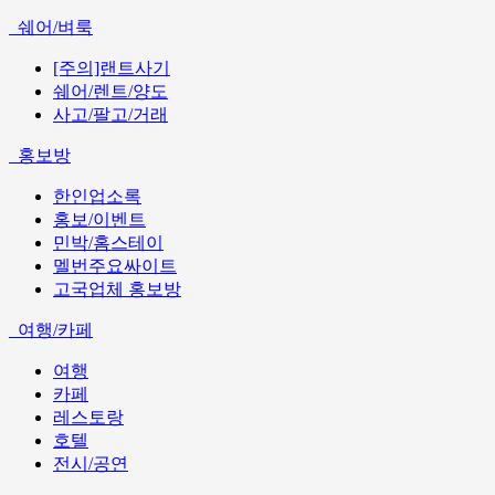
쉐어/벼룩
[주의]랜트사기
쉐어/렌트/양도
사고/팔고/거래
홍보방
한인업소록
홍보/이벤트
민박/홈스테이
멜번주요싸이트
고국업체 홍보방
여행/카페
여행
카페
레스토랑
호텔
전시/공연