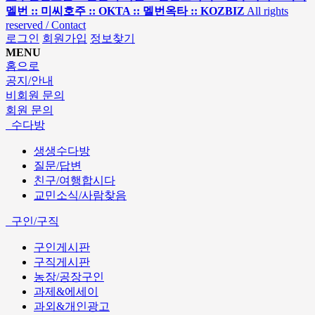
멜번 :: 미씨호주 :: OKTA :: 멜번옥타 :: KOZBIZ
All rights
reserved / Contact
로그인
회원가입
정보찾기
MENU
홈으로
공지/안내
비회원 문의
회원 문의
수다방
생생수다방
질문/답변
친구/여행합시다
교민소식/사람찾음
구인/구직
구인게시판
구직게시판
농장/공장구인
과제&에세이
과외&개인광고