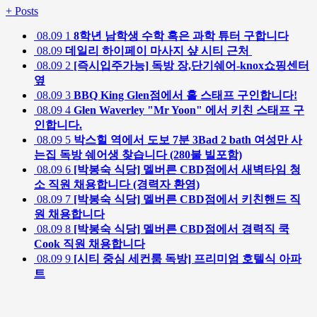
+
Posts
08.09
1
8학년 남학생 수학 혹은 과학 튜터 구합니다
08.09
데일리 하이페이 마사지 샾 시티 근처
08.09
2
[즉시입주가능] 독방 장,단기쉐어-knox쇼핑센터
옆
08.09
3
BBQ King Glen점에서 홀 스태프 구인합니다!
08.09
4
Glen Waverley "Mr Yoon" 에서 키친 스태프 구
인합니다.
08.09
5
박스힐 역에서 도보 7분 3Bad 2 bath 여성만 사
는집 독방 쉐어생 찾습니다 (280불 빌포함)
08.09
6
[박봉숙 식당] 멜버른 CBD점에서 새벽타임 청
소 직원 채용합니다 (경력자 환영)
08.09
7
[박봉숙 식당] 멜버른 CBD점에서 키친핸드 직
원 채용합니다
08.09
8
[박봉숙 식당] 멜버른 CBD점에서 경력직 쿡
Cook 직원 채용합니다
08.09
9
[시티 중심 세컨룸 독방] 프리미엄 호텔식 아파
트