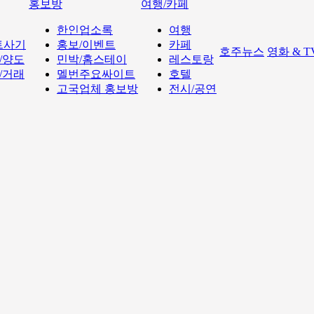
홍보방
여행/카페
한인업소록
여행
트사기
홍보/이벤트
카페
호주뉴스
영화 & 
/양도
민박/홈스테이
레스토랑
/거래
멜번주요싸이트
호텔
고국업체 홍보방
전시/공연