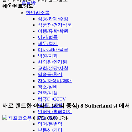
홍보방
쉐어/렌트/양도
한인업소록
식당/카페/주점
식품점/건강식품
여행/유학/학원
이민/법률
세무/회계
이사/택배/물류
병원/치과
한의원/안경원
교회/성당/사찰
역송금/환전
자동차정비/매매
청소/설비
건축/시설
컴퓨터/CCTV
새로 렌트한 아파트 (시티 중심) 8 Sutherland st 에
인쇄/디자인
인터넷/홈페이지
미용/뷰티
제프코오옹
0
1751
06.09 17:44
영어/통번역
부동산/기타