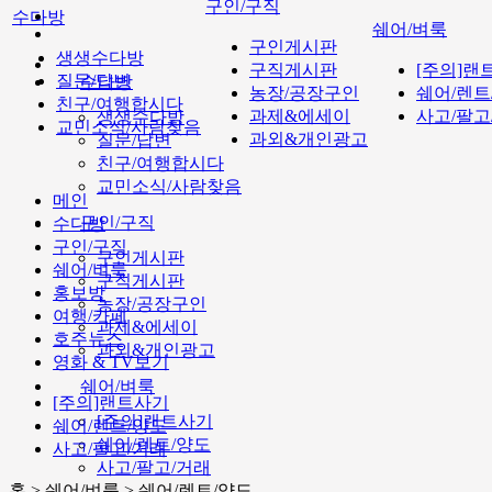
구인/구직
수다방
쉐어/벼룩
구인게시판
생생수다방
구직게시판
[주의]랜
질문/답변
수다방
농장/공장구인
쉐어/렌트
친구/여행합시다
과제&에세이
사고/팔고
생생수다방
교민소식/사람찾음
과외&개인광고
질문/답변
친구/여행합시다
교민소식/사람찾음
메인
구인/구직
수다방
구인/구직
구인게시판
쉐어/벼룩
구직게시판
홍보방
농장/공장구인
여행/카페
과제&에세이
호주뉴스
과외&개인광고
영화 & TV보기
쉐어/벼룩
[주의]랜트사기
[주의]랜트사기
쉐어/렌트/양도
쉐어/렌트/양도
사고/팔고/거래
사고/팔고/거래
홈 > 쉐어/벼룩 > 쉐어/렌트/양도