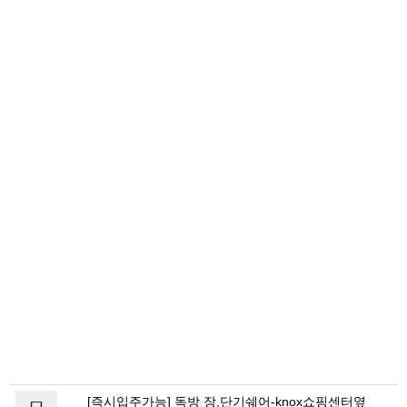
[즉시입주가능] 독방 장,단기쉐어-knox쇼핑센터옆