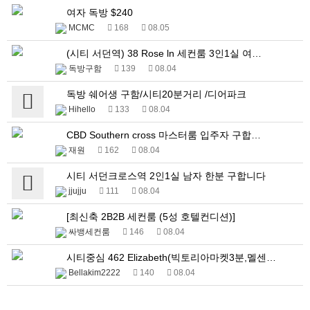
여자 독방 $240
MCMC
168
08.05
(시티 서던역) 38 Rose ln 세컨룸 3인1실 여…
독방구함
139
08.04
독방 쉐어생 구함/시티20분거리 /디어파크
Hihello
133
08.04
CBD Southern cross 마스터룸 입주자 구합…
재원
162
08.04
시티 서던크로스역 2인1실 남자 한분 구합니다
jjujju
111
08.04
[최신축 2B2B 세컨룸 (5성 호텔컨디션)]
싸뱅세컨룸
146
08.04
시티중심 462 Elizabeth(빅토리아마켓3분,멜센…
Bellakim2222
140
08.04