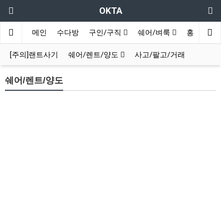
OKTA
메인
수다방
구인/구직
쉐어/벼룩
홍보방
[주의]랜트사기
쉐어/렌트/양도
사고/팔고/거래
쉐어/렌트/양도