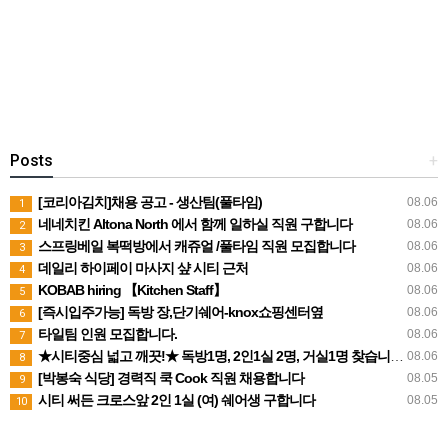
Posts
+
[코리아김치]채용 공고 - 생산팀(풀타임)
08.06
1
네네치킨 Altona North 에서 함께 일하실 직원 구합니다
08.06
2
스프링베일 복떡방에서 캐쥬얼 /풀타임 직원 모집합니다
08.06
3
데일리 하이페이 마사지 샾 시티 근처
08.06
4
KOBAB hiring 【Kitchen Staff】
08.06
5
[즉시입주가능] 독방 장,단기쉐어-knox쇼핑센터옆
08.06
6
타일팀 인원 모집합니다.
08.06
7
★시티중심 넓고 깨끗!★ 독방1명, 2인1실 2명, 거실1명 찾습니다.
08.06
8
[박봉숙 식당] 경력직 쿡 Cook 직원 채용합니다
08.05
9
시티 써든 크로스앞 2인 1실 (여) 쉐어생 구합니다
08.05
10