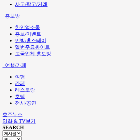
사고/팔고/거래
홍보방
한인업소록
홍보/이벤트
민박/홈스테이
멜번주요싸이트
고국업체 홍보방
여행/카페
여행
카페
레스토랑
호텔
전시/공연
호주뉴스
영화 & TV보기
SEARCH