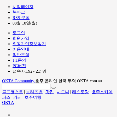
시작페이지
북마크
RSS 구독
08월 10일(월)
로그인
회원가입
회원가입정보찾기
이용안내
일반문의
1:1문의
PC버전
접속자1,927(
21
) 명
OKTA Community
호주 온라인 한국 무역 OKTA.com.au
골드코스트
|
브리즈번
|
맛집
|
시드니
|
레스토랑
|
호주스카이
|
퍼스
|
카페
|
호주여행
OKTA