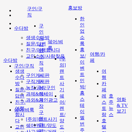
홍보방
구인/구
직
한
인
구
수다방
업
인
소
생생수다방
게
쉐어/벼
록
질문/답변
시
룩
홍
친구/여행합시다
판
여행/카
보/
교민소식/사람찾음
구
[주
수다방
페
이
직
의]
구인/구직
벤
게
생생
랜
여
트
구인게시판
시
수다
트
행
민
구직게시판
판
방
사
카
박/
농장/공장구인
농
질문/
기
페
홈
과제&에세이
장/
답변
쉐
레
호
스
영화
과외&개인광고
공
친구/
어/
스
주
테
& TV
장
여행
렌
토
뉴
쉐어/벼룩
보기
이
구
합시
트/
랑
스
멜
인
[주의]랜트사기
다
양
호
번
과
쉐어/렌트/양도
교민
도
텔
주
제
사고/팔고/거래