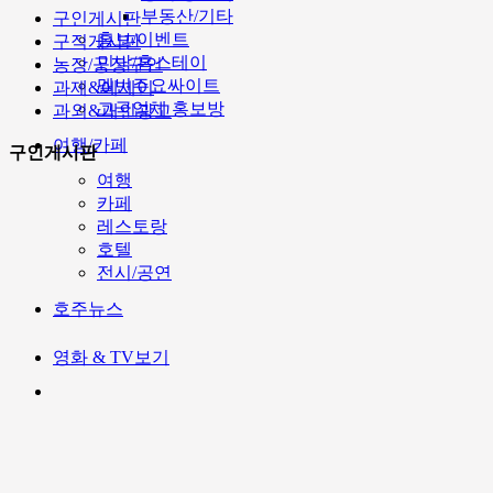
부동산/기타
구인게시판
홍보/이벤트
구직게시판
민박/홈스테이
농장/공장구인
멜번주요싸이트
과제&에세이
고국업체 홍보방
과외&개인광고
여행/카페
구인게시판
여행
카페
레스토랑
호텔
전시/공연
호주뉴스
영화 & TV보기