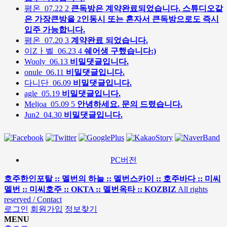
평온
07.22
2
큰독방은 계약완료되었습니다. 스튜디오같
은 가장큰방을 2인동시 또는 혼자서 큰독방으로도 즉시
입주 가능합니다.
평온
07.20
3
계약완료 되었습니다.
이Zㅏ벨
06.23
4
쉐어생 구했습니다:)
Wooly
06.13
비밀댓글입니다.
onule
06.11
비밀댓글입니다.
다니단
06.09
비밀댓글입니다.
agle
05.19
비밀댓글입니다.
Meljoa
05.09
5
안녕하세요. 문의 드렸습니다.
Jun2
04.30
비밀댓글입니다.
PC버전
호주한인포탈 :: 멜번의 하늘 :: 멜번스카이 :: 호주바다 :: 미씨
멜번 :: 미씨호주 :: OKTA :: 멜번옥타 :: KOZBIZ
All rights
reserved / Contact
로그인
회원가입
정보찾기
MENU