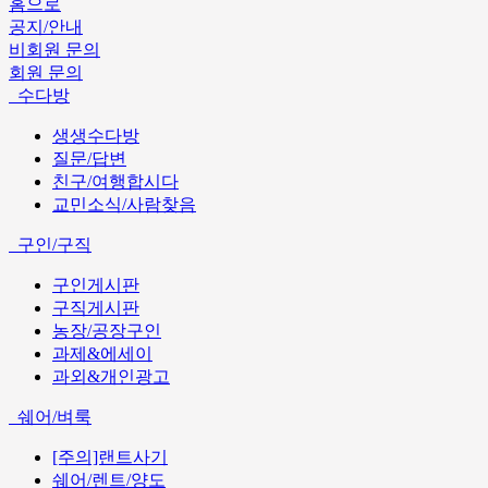
홈으로
공지/안내
비회원 문의
회원 문의
수다방
생생수다방
질문/답변
친구/여행합시다
교민소식/사람찾음
구인/구직
구인게시판
구직게시판
농장/공장구인
과제&에세이
과외&개인광고
쉐어/벼룩
[주의]랜트사기
쉐어/렌트/양도