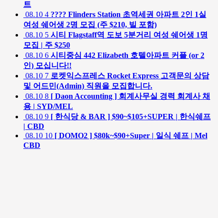
트
08.10
4
???? Flinders Station 초역세권 아파트 2인 1실
여성 쉐어생 2명 모집 (주 $210, 빌 포함)
08.10
5
시티 Flagstaff역 도보 5분거리 여성 쉐어생 1명
모집 | 주 $250
08.10
6
시티중심 442 Elizabeth 호텔아파트 커플 (or 2
인) 모십니다!!
08.10
7
로켓익스프레스 Rocket Express 고객문의 상담
및 어드민(Admin) 직원을 모집합니다.
08.10
8
[ Daon Accounting ] 회계사무실 경력 회계사 채
용 | SYD/MEL
08.10
9
[ 한식당 & BAR ] $90~$105+SUPER | 한식쉐프
| CBD
08.10
10
[ DOMO2 ] $80k~$90+Super | 일식 쉐프 | Mel
CBD