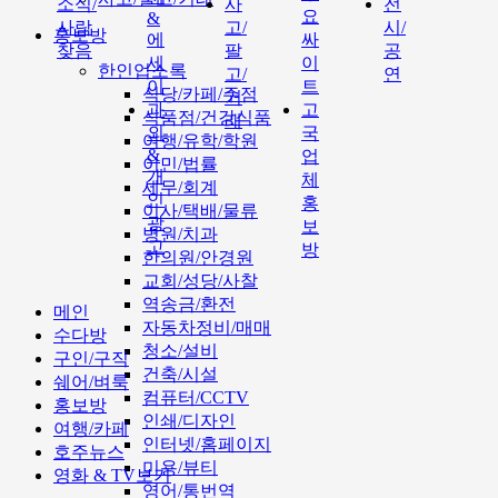
소식/
사
전
요
&
사람
고/
시/
홍보방
에
싸
찾음
팔
공
세
이
한인업소록
고/
연
이
트
식당/카페/주점
거
과
고
식품점/건강식품
래
외
국
여행/유학/학원
&
업
이민/법률
개
체
세무/회계
인
홍
이사/택배/물류
광
보
병원/치과
고
방
한의원/안경원
교회/성당/사찰
역송금/환전
메인
자동차정비/매매
수다방
청소/설비
구인/구직
건축/시설
쉐어/벼룩
컴퓨터/CCTV
홍보방
인쇄/디자인
여행/카페
인터넷/홈페이지
호주뉴스
미용/뷰티
영화 & TV보기
영어/통번역