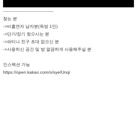
---------------------------------
찾는 분
->비흡연자 남자분(독방 1인)
->단기/장기 찾으시는 분
->파티나 친구 초대 없으신 분
->사용하신 공간 및 방 깔끔하게 사용해주실 분
인스펙션 가능
https://open.kakao.com/o/syeIUnqi