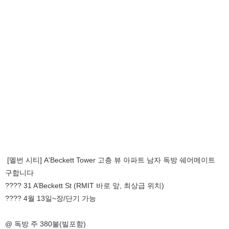
[멜번 시티] A'Beckett Tower 고층 뷰 아파트 남자 독방 쉐어메이트
구합니다
???? 31 A’Beckett St (RMIT 바로 앞, 최상급 위치)
????️ 4월 13일~장/단기 가능
@ 독방 주 380불(빌포함)