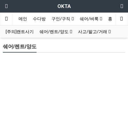
OKTA
메인
수다방
구인/구직
쉐어/벼룩
홍보방
[주의]랜트사기
쉐어/렌트/양도
사고/팔고/거래
쉐어/렌트/양도