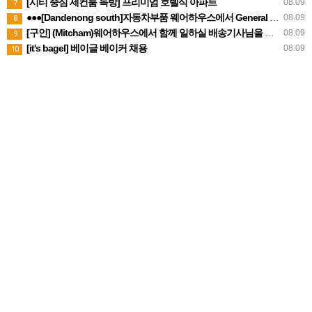
[시티 중심 세컨룸 독방] 프리미엄 호텔식 아파트
08.09
7
●●●[Dandenong south]자동차부품 웨어하우스에서 General Hands ●파트타임 ●풀타임 (캐쥬얼)남성
08.09
8
[구인] (Mitcham)웨어하우스에서 함께 일하실 배송기사님을 구인중입니다
08.09
9
[it's bagel] 베이글 베이커 채용
08.09
10