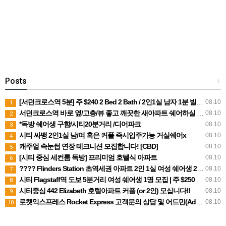
Posts
+
[서던크로스역 5분] 주 $240 2 Bed 2 Bath / 2인1실 남자 1분 빌포함
08.10
1
서던크로스역 바로 옆/고층/뷰 좋고 깨끗한 새아파트 쉐어하실 2인 or 1인 여자분들 구해요.
08.10
2
*독방 쉐어생 구함/시티20분거리 /디어파크
08.10
3
시티 싸뱅 2인1실 남/여 혹은 커플 즉시입주가능 거실쉐어x
08.10
4
캐주얼 속눈썹 연장 테크니션 모집합니다! [CBD]
08.10
5
[시티 중심 세컨룸 독방] 프리미엄 호텔식 아파트
08.10
6
???? Flinders Station 초역세권 아파트 2인 1실 여성 쉐어생 2명 모집 (주 $210, 빌 포함)
08.10
7
시티 Flagstaff역 도보 5분거리 여성 쉐어생 1명 모집 | 주 $250
08.10
8
시티중심 442 Elizabeth 호텔아파트 커플 (or 2인) 모십니다!!
08.10
9
로켓익스프레스 Rocket Express 고객문의 상담 및 어드민(Admin) 직원을 모집합니다.
08.10
10