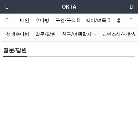
OKTA
메인
수다방
구인/구직
쉐어/벼룩
홍보방
생생수다방
질문/답변
친구/여행합시다
교민소식/사람찾
질문/답변